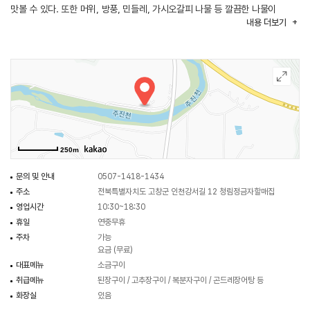
맛볼 수 있다. 또한 머위, 방풍, 민들레, 가시오갈피 나물 등 깔끔한 나물이
내용
더보기
푸짐하게 제공되어 장어구이를 맛있게 즐길 수 있다. 가게 내부에는 장어맛 최강
달인에 걸맞은 수많은 프로그램에 출연한 주인의 자부심 넘치는 글들과
사진으로 가득하고 독특한 문양을 넣은 테이블들이 널찍하게 배치돼 있다.
250m
문의 및 안내
0507-1418-1434
주소
전북특별자치도 고창군 인천강서길 12 청림정금자할매집
영업시간
10:30~18:30
휴일
연중무휴
주차
가능
요금 (무료)
대표메뉴
소금구이
취급메뉴
된장구이 / 고추장구이 / 복분자구이 / 곤드레장어탕 등
화장실
있음