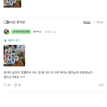
사진 후기만
최신순
추천순
추억의 배지콕콕
서**니
2025. 5. 4.
방문자 후기
장어의 달인이 초벌하여 주신 장어!! 2시 반 이후 부터는 할머님과 주방장님이
힘드신가봐요 ㅠㅠ
0
0
신고