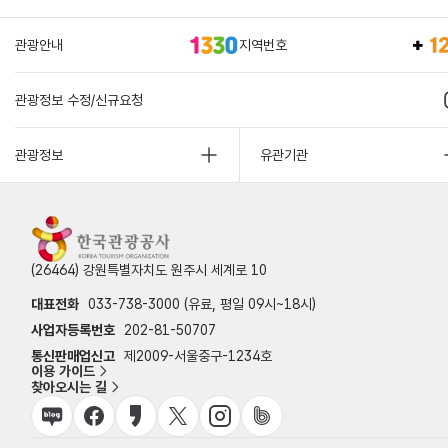
관광안내
지역번호
관광정보 수정/신규요청
관광정보
유관기관
(26464) 강원특별자치도 원주시 세계로 10
대표전화
033-738-3000 (유료, 평일 09시~18시)
사업자등록번호
202-81-50707
통신판매업신고
제2009-서울중구-1234호
이용 가이드
찾아오시는 길