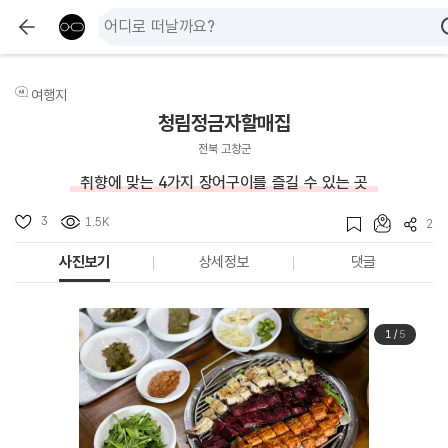
여행지
청림정금자할매집
전북 고창군
취향에 맞는 4가지 장어구이를 즐길 수 있는 곳
3
1.5K
2
사진보기
상세정보
댓글
1
/
5