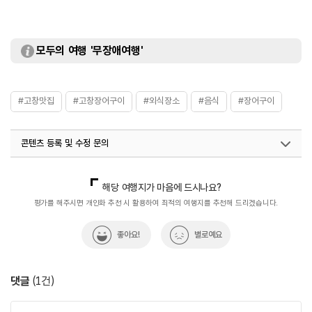
모두의 여행 '무장애여행'
#고창맛집
#고창장어구이
#외식장소
#음식
#장어구이
콘텐츠 등록 및 수정 문의
국내디지털마케팅팀
033-813-3500
해당 여행지가 마음에 드시나요?
평가를 해주시면 개인화 추천 시 활용하여 최적의 여행지를 추천해 드리겠습니다.
좋아요!
별로예요
댓글
(
1
건)