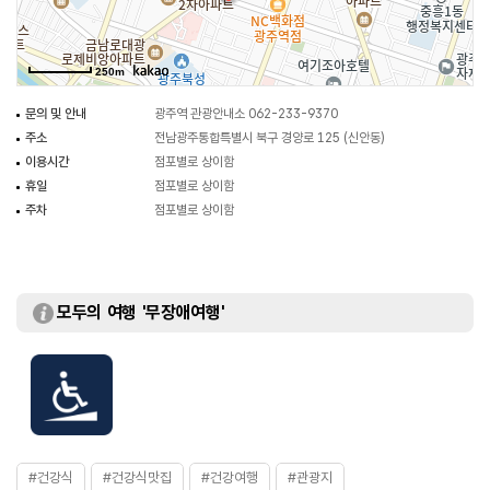
북구 유동과 신안동 일대에서 오리탕 전문점이 많아질 수 있었던 것은 원재료인
오리 생산지가 인접했기 때문이었다. 또한 1970~1980년대 당시 유동과
250m
신안동은 광주고속터미널과 중앙고속터미널, 광주역이 가까워 시민들과
외지인들의 이동량이 매우 많았다. 이와 같은 지리적 여건을 기반으로 유동
문의 및 안내
광주역 관광안내소 062-233-9370
일대에만 30여 개의 오리탕 전문점이 생겨났다. 현재 유동오거리 주변에는
주소
전남광주통합특별시 북구 경양로 125 (신안동)
아직도 10여 곳이 성업 중이다. 광주광역시는 북구 경양로 일대를
이용시간
점포별로 상이함
음식특화거리로 지정하고 ‘광주오리요리의 거리’라고 이름을 붙였다.
휴일
점포별로 상이함
메뉴는 오리탕, 오리로스, 오리주물럭이 대표적이다. 이 중에서 오리탕의 인기가
주차
점포별로 상이함
가장 좋은데, 다른 지역과 달리 국물 맛이 고소하다는 것이 큰 특징이다.
질그릇으로 만든 냄비나 솥에 된장과 간 고추, 들깻가루, 마늘, 생강 등을 넣고
토막 내 살짝 데친 오리고기를 넣어 4시간 이상 끓인다. 여기에 다시 된장으로
간을 하고 미나리와 대파를 얹어 내놓기 때문에 맛이 담백하다
모두의 여행 '무장애여행'
광주 오리요리의 거리는 전남광주통합특별시 북구 유동과 신안동의 경계지역에
자리하며, 중국인과 일본인들도 관광코스에 넣어 찾아올 만큼 이름이 있는
곳이다. 단일 음식이 특정 지역에 군집해 있는 경우는 종종 있으나, 그다지
대중적이지 않은 오리탕 메뉴로 특화거리를 형성하고 수십 년에 걸쳐 명성을
유지하는 사례는 드물다. 전남광주통합특별시 오리요리의 거리는 음식점 군락의
새로운 역사를 쓰고 있다.
#건강식
#건강식맛집
#건강여행
#관광지