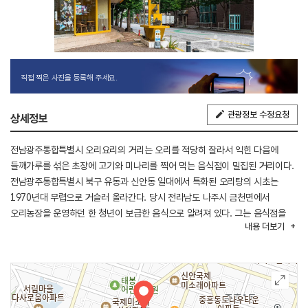
직접 찍은 사진을 등록해 주세요.
관광정보 수정요청
상세정보
전남광주통합특별시 오리요리의 거리는 오리를 적당히 잘라서 익힌 다음에
들깨가루를 섞은 초장에 고기와 미나리를 찍어 먹는 음식점이 밀집된 거리이다.
전남광주통합특별시 북구 유동과 신안동 일대에서 특화된 오리탕의 시초는
1970년대 무렵으로 거슬러 올라간다. 당시 전라남도 나주시 금천면에서
오리농장을 운영하던 한 청년이 보급한 음식으로 알려져 있다. 그는 음식점을
내용
더보기
찾아다니면서 오리로스를 권장하다가 유동에서 식당을 운영하던 전라남도
영광군 출신 주인을 만났다. 청년은 식당 주인에게 자연산 청둥오리 요리법을
전해 듣고 미나리와 들깨가루를 넣어 끓여내는 오리탕을 개발하였다. 저렴한
가격에 오리가 공급되었고, 예측대로 담백한 오리탕을 찾는 사람들이 늘어났다.
장사가 잘된다는 소문에 오리탕 전문점이 늘어나기 시작하여 지금의 오리요리
거리가 형성되었다.