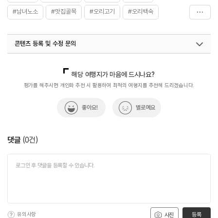
#남녀노소
#맛집골목
#오리고기
#오리백숙
#오리요리
#오리탕
#원기회복
#유동오리탕골목
콘텐츠 등록 및 수정 문의
#음식문화거리
#음식탐험
#이색음식거리
#체험
국내디지털마케팅팀
033-813-3500
열린관광콘텐츠팀(열린관광-모두의여행)
033-738-3425
해당 여행지가 마음에 드시나요?
평가를 해주시면 개인화 추천 시 활용하여 최적의 여행지를 추천해 드리겠습니다.
좋아요!
별로예요
댓글
(
0
건)
유의사항
등록
사진