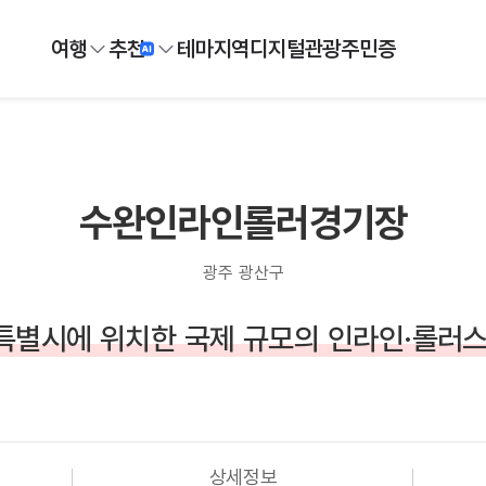
여행
추천
테마
지역
디지털
관광주민증
수완인라인롤러경기장
광주 광산구
별시에 위치한 국제 규모의 인라인·롤러
상세정보