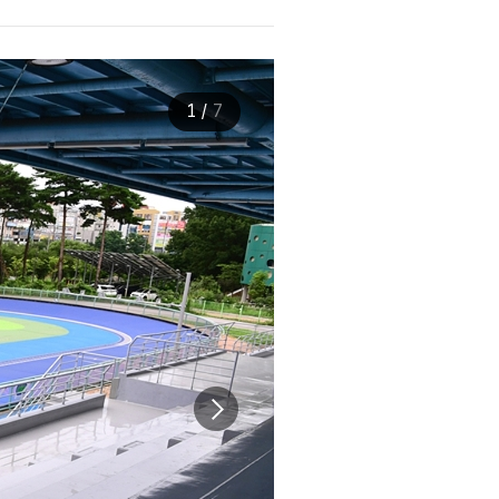
1
/
7