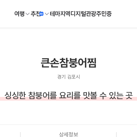
여행
추천
테마
지역
디지털
관광주민증
큰손참붕어찜
경기 김포시
싱싱한 참붕어를 요리를 맛볼 수 있는 곳
상세정보