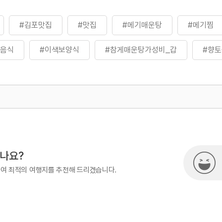
#김포맛집
#맛집
#메기매운탕
#메기찜
#음식
#이색보양식
#참게매운탕가성비_갑
#향
500
시나요?
하여 최적의 여행지를 추천해 드리겠습니다.