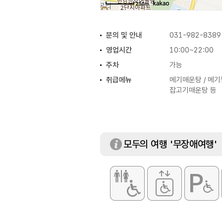
250m
문의 및 안내
031-982-8389
영업시간
10:00~22:00
주차
가능
취급메뉴
메기매운탕 / 메기찜
잡고기매운탕 등
모두의 여행 '무장애여행'