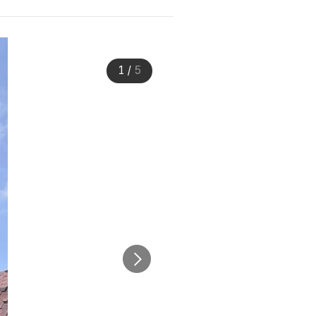
1
/
5