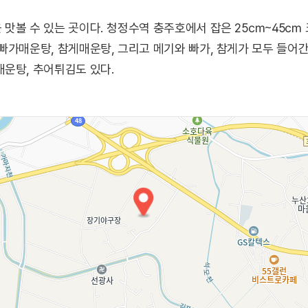
맛볼 수 있는 곳이다. 청정수역 충주호에서 잡은 25㎝~45㎝
빠가매운탕, 참게매운탕, 그리고 메기와 빠가, 참게가 모두 들어간
운탕, 추어튀김도 있다.