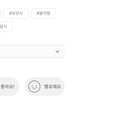
#보양식
#붕어찜
토음식
좋아요!
별로예요