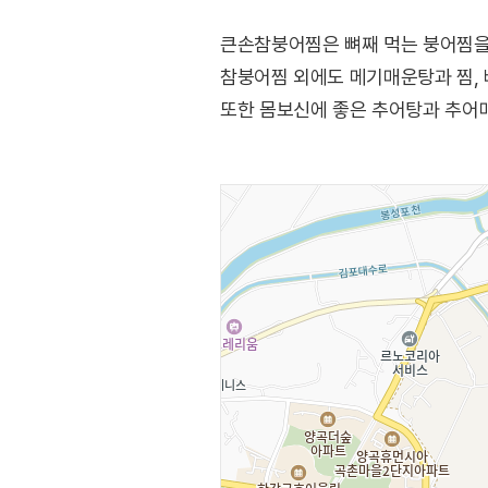
큰손참붕어찜은 뼈째 먹는 붕어찜을 
참붕어찜 외에도 메기매운탕과 찜, 
또한 몸보신에 좋은 추어탕과 추어매