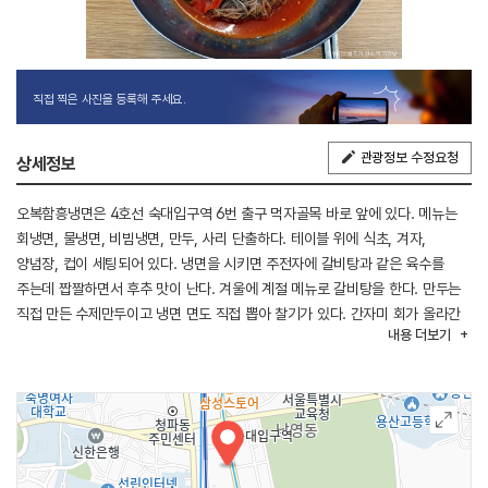
직접 찍은 사진을 등록해 주세요.
관광정보 수정요청
상세정보
오복함흥냉면은 4호선 숙대입구역 6번 출구 먹자골목 바로 앞에 있다. 메뉴는
회냉면, 물냉면, 비빔냉면, 만두, 사리 단출하다. 테이블 위에 식초, 겨자,
양념장, 컵이 세팅되어 있다. 냉면을 시키면 주전자에 갈비탕과 같은 육수를
주는데 짭짤하면서 후추 맛이 난다. 겨울에 계절 메뉴로 갈비탕을 한다. 만두는
직접 만든 수제만두이고 냉면 면도 직접 뽑아 찰기가 있다. 간자미 회가 올라간
내용
더보기
회 냉면은 야채도 큼직큼직하게 썰어 들어가 있고 약간의 물기가 있어 비벼 먹기
편하다. 사리를 추가할 수 있고 물은 셀프이다. 식당 인근에 식민지역사박물관,
전쟁기념관이 있어 연계 관광을 할 수 있다.