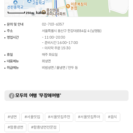
250m
문의 및 안내
02-703-6357
주소
서울특별시 용산구 한강대로84길 4 (남영동)
영업시간
- 11:00~20:30
- 준비시간 16:00~17:00
- 마지막 주문 15:30
휴일
매주 화요일
대표메뉴
회냉면
취급메뉴
비빔냉면 / 물냉면 / 만두 등
모두의 여행 '무장애여행'
#냉면
#서울맛집
#서울맛집추천
#서울맛집투어
#음식
#함흥냉면
#함흥냉면전문점