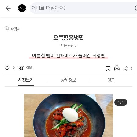
여행지
오복함흥냉면
서울 용산구
여름철 별미 간재미회가 들어간 회냉면
6
958
3
사진보기
상세정보
댓글
1
/
5