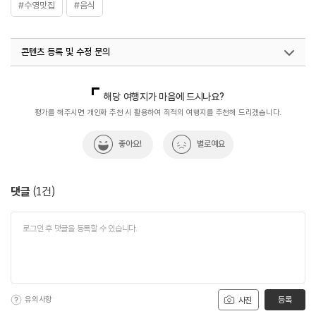
#수영맛집
#음식
콘텐츠 등록 및 수정 문의
국내디지털마케팅팀
033-813-3500
해당 여행지가 마음에 드시나요?
평가를 해주시면 개인화 추천 시 활용하여 최적의 여행지를 추천해 드리겠습니다.
좋아요!
별로예요
댓글
(
1
건)
유의사항
등록
사진