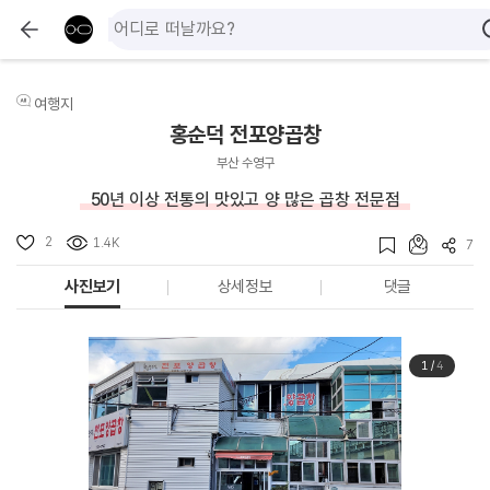
여행지
홍순덕 전포양곱창
부산 수영구
50년 이상 전통의 맛있고 양 많은 곱창 전문점
2
1.4K
7
사진보기
상세정보
댓글
1
/
4