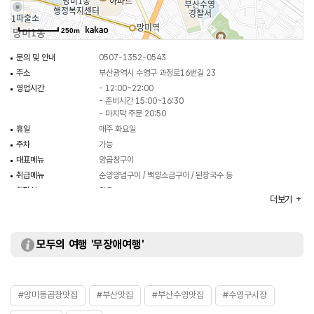
250m
문의 및 안내
0507-1352-0543
주소
부산광역시 수영구 과정로16번길 23
영업시간
- 12:00~22:00
- 준비시간 15:00~16:30
- 마지막 주문 20:50
휴일
매주 화요일
주차
가능
대표메뉴
양곱창구이
취급메뉴
순양양념구이 / 백양소금구이 / 된장국수 등
화장실
있음
더보기
모두의 여행 '무장애여행'
#망미동곱창맛집
#부산맛집
#부산수영맛집
#수영구시장