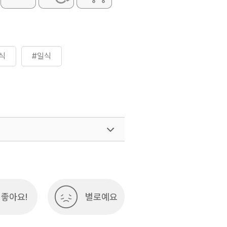
식
#일식
좋아요!
별로예요