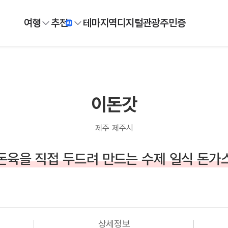
여행
추천
테마
지역
디지털
관광주민증
이돈갓
제주 제주시
돈육을 직접 두드려 만드는 수제 일식 돈가
상세정보