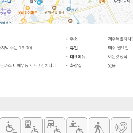
주소
제주특별자치도
(마지막 주문 19:00)
휴일
매주 월요일
대표메뉴
이돈갓정식
 돈까스 나베우동 세트 / 김치나베
화장실
있음