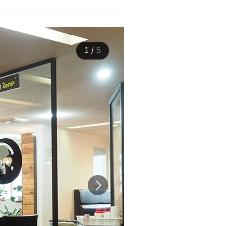
1
/
5