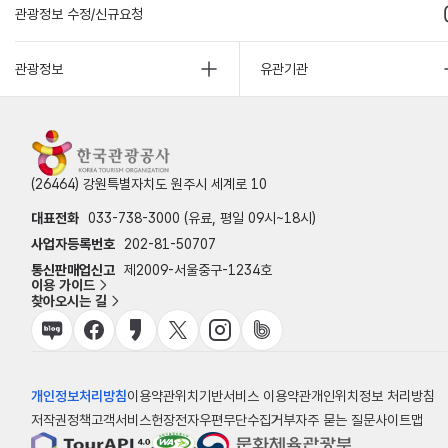
관광정보 수정/신규요청
관광정보
유관기관
(26464) 강원특별자치도 원주시 세계로 10
대표전화
033-738-3000 (유료, 평일 09시~18시)
사업자등록번호
202-81-50707
통신판매업신고
제2009-서울중구-1234호
이용 가이드
찾아오시는 길
개인정보처리방침
이용약관
위치기반서비스 이용약관
개인위치정보 처리방침
저작권정책
고객서비스헌장
전자우편무단수집거부
자주 묻는 질문
사이트맵