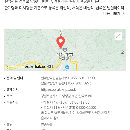
설악제를 전후로 단풍이 물들고, 겨울에는 설경이 절경을 이룬다.
한계령과 미시령을 기준으로 동쪽은 외설악, 서쪽은 내설악, 남쪽은 남설악이라
내용
더보기
구분한다. 남설악 지역은 오색약수와 온천으로 예로부터 유명하다. 주전골
일대에는 용소폭포, 십이폭포, 여신폭포 등 아름다운 폭포가 있다. 점봉산
(1,424.2m)도 남설악에 속하며 산세가 험준하고 경치가 빼어나다.
, NGII
250m
문의 및 안내
설악산국립공원사무소 033-801-0900
남설악탐방지원센터 033-801-0973
홈페이지
http://seorak.knps.or.kr
주소
강원특별자치도 양양군 서면 설악로 801
이용시간
- 하절기(4월~10월) 03:00~12:00
- 동절기(11월~익년 3월) 04:00~11:00
※ 탐방로 별로 입산시간이 상이하므로 자세한 사항은
홈페이지 참조
휴일
연중무휴