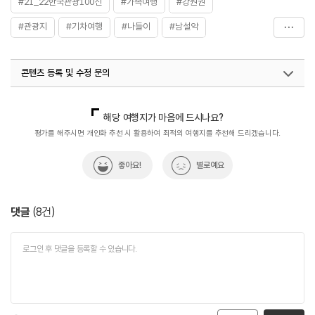
#21_22한국관광100선
#가족여행
#강원권
#관광지
#기차여행
#나들이
#남설악
#단풍여행
#당일치기여행
#대청봉
#데이트코스
콘텐츠 등록 및 수정 문의
#등산
#등산로
#서울근교여행
#설악산국립공원
#아이와함께
#여름여행
#연인과함께
#오색온천
국내디지털마케팅팀
033-813-3500
국내여행진흥팀(한국관광100선)
033-738-3415
해당 여행지가 마음에 드시나요?
#오색코스
#자연
#자연좋은곳
#체험학습
열린관광콘텐츠팀(열린관광-모두의여행)
033-738-3425
평가를 해주시면 개인화 추천 시 활용하여 최적의 여행지를 추천해 드리겠습니다.
#친구와함께
#한국관광100선
#힐링
좋아요!
별로예요
댓글
(
8
건)