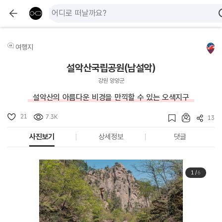
여행지
설악산국립공원(남설악)
강원 양양군
설악산의 아름다운 비경을 만끽할 수 있는 오색지구
21
7.3K
13
사진보기
상세정보
댓글
1
/
6