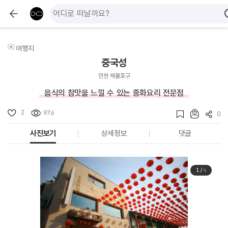
여행지
중국성
인천 제물포구
음식의 참맛을 느낄 수 있는 중화요리 전문점
2
976
0
사진보기
상세정보
댓글
1
/
4