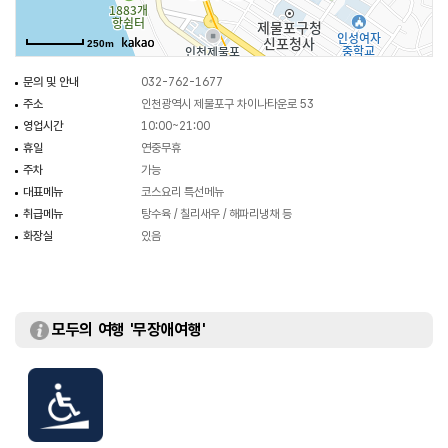
250m
문의 및 안내
032-762-1677
주소
인천광역시 제물포구 차이나타운로 53
영업시간
10:00~21:00
휴일
연중무휴
주차
가능
대표메뉴
코스요리 특선메뉴
취급메뉴
탕수육 / 칠리새우 / 해파리냉채 등
화장실
있음
모두의 여행 '무장애여행'