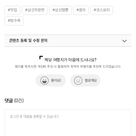
#맛집
#삼선자장면
#삼선짬뽕
#음식
#코스요리
#탕수육
콘텐츠 등록 및 수정 문의
국내디지털마케팅팀
033-813-3500
열린관광콘텐츠팀(열린관광-모두의여행)
033-738-3425
해당 여행지가 마음에 드시나요?
평가를 해주시면 개인화 추천 시 활용하여 최적의 여행지를 추천해 드리겠습니다.
좋아요!
별로예요
댓글
(
0
건)