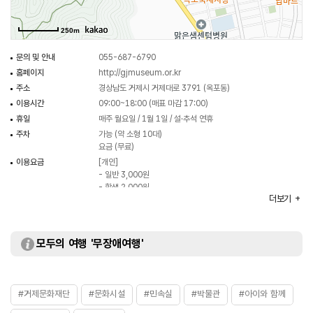
있으며, 특히 박물관 대학과 대학원 등을 통해 지역민의 교양을 넓히고, 새로운
정보를 제공하는 사회교육 기능도 하고 있다.
250m
문의 및 안내
055-687-6790
홈페이지
http://gjmuseum.or.kr
주소
경상남도 거제시 거제대로 3791 (옥포동)
이용시간
09:00~18:00 (매표 마감 17:00)
휴일
매주 월요일 / 1월 1일 / 설·추석 연휴
주차
가능 (약 소형 10대)
요금 (무료)
이용요금
[개인]
- 일반 3,000원
- 학생 2,000원
더보기
- 어린이 1,500원
규모
부지 912㎡ / 연건평 4층 1,007㎡ (지상 4층, 지하 1층) /
전시실 640㎡
모두의 여행 '무장애여행'
#거제문화재단
#문화시설
#민속실
#박물관
#아이와 함께