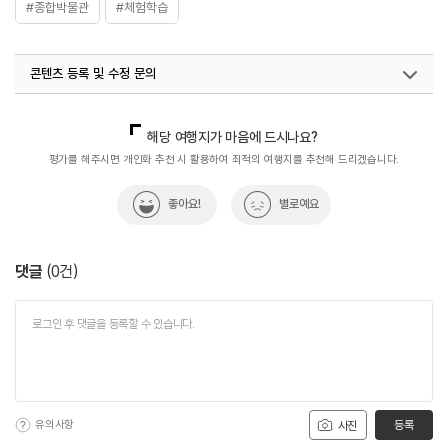
#종합박물관
#체험학습
콘텐츠 등록 및 수정 문의
국내디지털마케팅팀
033-813-3500
해당 여행지가 마음에 드시나요?
평가를 해주시면 개인화 추천 시 활용하여 최적의 여행지를 추천해 드리겠습니다.
좋아요!
별로예요
댓글
(
0
건)
유의사항
등록
사진