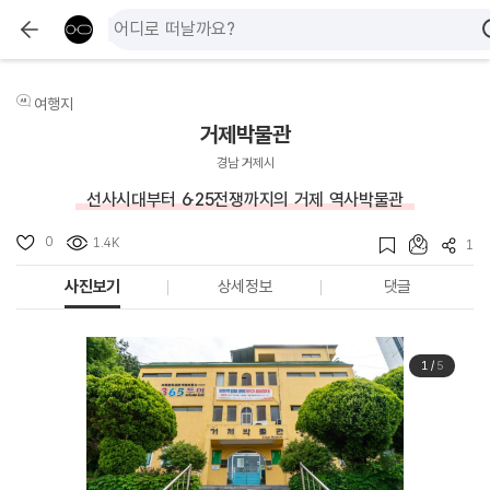
여행지
거제박물관
경남 거제시
선사시대부터 6·25전쟁까지의 거제 역사박물관
0
1.4K
1
사진보기
상세정보
댓글
1
/
5