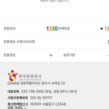
등록된 댓글이 없습니다.
관광안내
지역번호
관광정보 수정/신규요청
관광정보
유관기관
(26464) 강원특별자치도 원주시 세계로 10
대표전화
033-738-3000 (유료, 평일 09시~18시)
사업자등록번호
202-81-50707
통신판매업신고
제2009-서울중구-1234호
이용 가이드