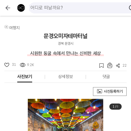
여행지
문경오미자테마터널
경북 문경시
시원한 동굴 속에서 만나는 신비한 세상
31
9.2K
22
사진보기
상세정보
댓글
사진등록하기
1
/
8