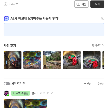
유의사항
등록
사진
AI가 빠르게 요약해주는 사용자 후기!
사진 후기
전체보기
사진 후기만
최신순
추천순
이 구역 소통왕
별*
2025. 11. 21.