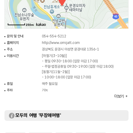
250m
문의 및 안내
054-554-5212
홈페이지
http://www.omijatt.com
주소
경상북도 문경시 마성면 문경대로 1356-1
이용시간
[하절기(3~10월)]
- 평일 09:30~18:00 (입장 마감 17:00)
- 주말·법정공휴일 09:30~19:00 (입장 마감 18:00)
[동절기(11월~2월)]
- 10:00~18:00 (입장 마감 17:00)
휴일
매주 월요일
주차
가능
더보기
화장실
있음
입장료
[개인]
- 성인 3,500원
- 청소년 2,500원
모두의 여행 '무장애여행'
- 어린이·경로·우대 2,000원
[단체]
- 성인 3,000원