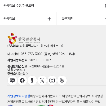
관광정보 수정/신규요청
관광정보
유관기관
(26464) 강원특별자치도 원주시 세계로 10
대표전화
033-738-3000 (유료, 평일 09시~18시)
사업자등록번호
202-81-50707
통신판매업신고
제2009-서울중구-1234호
이용 가이드
찾아오시는 길
개인정보처리방침
이용약관
위치기반서비스 이용약관
개인위치정보 처리방침
저작권정책
고객서비스헌장
전자우편무단수집거부
자주 묻는 질문
사이트맵