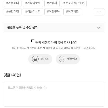
- 청소년 2,000원
#가볼래터
#가족과함께
#관광지
#문경가볼만한곳
- 어린이·경로·우대 1,500원
※ 자세한 사항은 홈페이지 참조
#문경여행
#여름피서지
#여행구독
#이색체험
#휴식공간
#휴식여행
#휴식하기좋은곳
#힐링여행
콘텐츠 등록 및 수정 문의
국내디지털마케팅팀
033-813-3500
해당 여행지가 마음에 드시나요?
평가를 해주시면 개인화 추천 시 활용하여 최적의 여행지를 추천해 드리겠습니다.
좋아요!
별로예요
댓글
(
48
건)