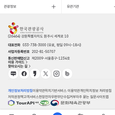
관광정보
유관기관
(26464) 강원특별자치도 원주시 세계로 10
대표전화
033-738-3000 (유료, 평일 09시~18시)
사업자등록번호
202-81-50707
통신판매업신고
제2009-서울중구-1234호
이용 가이드
찾아오시는 길
개인정보처리방침
이용약관
위치기반서비스 이용약관
개인위치정보 처리방침
저작권정책
고객서비스헌장
전자우편무단수집거부
자주 묻는 질문
사이트맵
© 한국관광공사