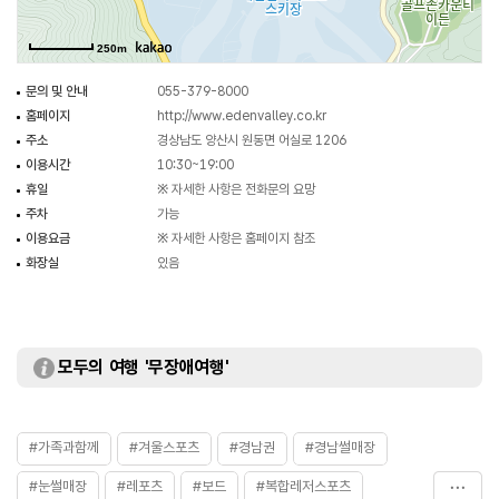
250m
문의 및 안내
055-379-8000
홈페이지
http://www.edenvalley.co.kr
주소
경상남도 양산시 원동면 어실로 1206
이용시간
10:30~19:00
휴일
※ 자세한 사항은 전화문의 요망
주차
가능
이용요금
※ 자세한 사항은 홈페이지 참조
화장실
있음
모두의 여행 '무장애여행'
#가족과함께
#겨울스포츠
#경남권
#경남썰매장
#눈썰매장
#레포츠
#보드
#복합레저스포츠