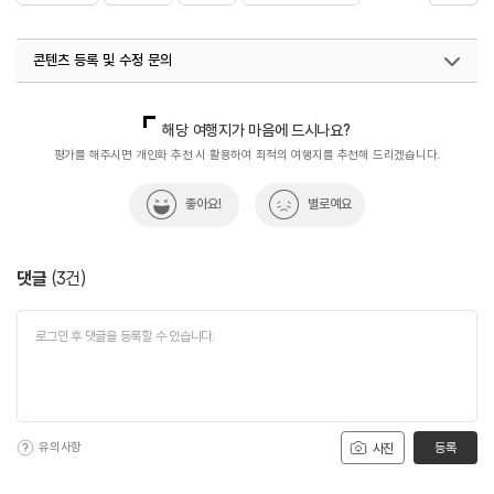
#스노보드
#스노우보드
#스키
#스키장
콘텐츠 등록 및 수정 문의
#썰매장
#양산썰매장
#익스트림스포츠
#친구와함께
국내디지털마케팅팀
033-813-3500
해당 여행지가 마음에 드시나요?
평가를 해주시면 개인화 추천 시 활용하여 최적의 여행지를 추천해 드리겠습니다.
좋아요!
별로예요
댓글
(
3
건)
유의사항
등록
사진