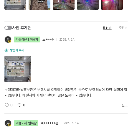
사진 후기만
최신순
추천순
가볼래-터 이용자
노***주
2025. 7. 14.
방문자 후기
보령해저터널홍보관은 보령시를 여행하며 방문했던 곳으로 보령터널에 대한 설명이 잘
되있습니다. 해설사의 자세한 설명이 많은 도움이 되었습니다.
0
0
신고
여행기사 열독왕
백******온
2025. 6. 14.