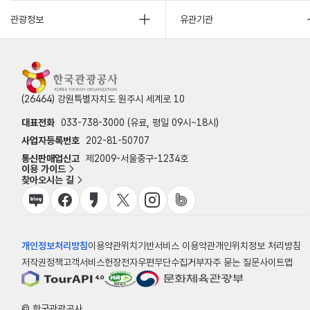
관광정보
유관기관
(26464) 강원특별자치도 원주시 세계로 10
대표전화
033-738-3000 (유료, 평일 09시~18시)
사업자등록번호
202-81-50707
통신판매업신고
제2009-서울중구-1234호
이용 가이드
찾아오시는 길
개인정보처리방침
이용약관
위치기반서비스 이용약관
개인위치정보 처리방침
저작권정책
고객서비스헌장
전자우편무단수집거부
자주 묻는 질문
사이트맵
© 한국관광공사