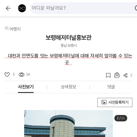
여행지
보령해저터널홍보관
충남 보령시
대천과 안면도를 잇는 보령해저터널에 대해 자세히 알아볼 수 있는
곳
6
3K
2
사진보기
상세정보
댓글
사진등록하기
1
/
16