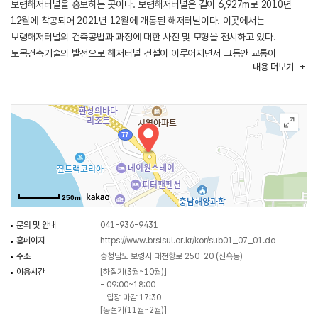
보령해저터널을 홍보하는 곳이다. 보령해저터널은 길이 6,927m로 2010년
12월에 착공되어 2021년 12월에 개통된 해저터널이다. 이곳에서는
보령해저터널의 건축공법과 과정에 대한 사진 및 모형을 전시하고 있다.
토목건축기술의 발전으로 해저터널 건설이 이루어지면서 그동안 교통이
내용
더보기
불편했던 원산도, 안면도 등 도서 지역의 생활권이 확대되고 있다.
보령해저터널은 또한 대천항, 원산도, 그리고 원산안면대교 너머 태안군 안면도
등 서해안 일대를 이어주며 서해안 관광에서 중요한 역할을 하고 있다. 이곳은
영상실, 전시장, 라운지 및 농특산물 판매점이 들어서 있는 관광휴게시설이기도
하다.
보령해저터널홍보관은 국도 36호선, 77호선을 통해 접근할 수 있으며
고속도로는 서해안고속도로 대천 IC가 가깝다. 주변에는 대천항, 대천해수욕장,
원산도, 대천 펜션 단지 등의 관광지가 있다.
250m
문의 및 안내
041-936-9431
홈페이지
https://www.brsisul.or.kr/kor/sub01_07_01.do
주소
충청남도 보령시 대천항로 250-20 (신흑동)
이용시간
[하절기(3월~10월)]
- 09:00~18:00
- 입장 마감 17:30
[동절기(11월~2월)]