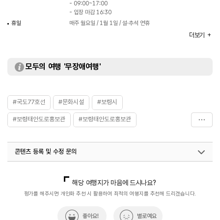
- 09:00~17:00
- 입장 마감 16:30
휴일
매주 월요일 / 1월 1일 / 설·추석 연휴
주차
가능
더보기
이용요금
무료
주요시설
영상실 / 전시장 / 라운지 / 특산물판매점 등
모두의 여행 '무장애여행'
화장실
있음
#국도77호선
#문화시설
#보령시
#보령태안도로홍보관
#보령태안도로홍보관
#보령해저터널
#원산안면대교
콘텐츠 등록 및 수정 문의
국내디지털마케팅팀
033-813-3500
해당 여행지가 마음에 드시나요?
평가를 해주시면 개인화 추천 시 활용하여 최적의 여행지를 추천해 드리겠습니다.
좋아요!
별로예요