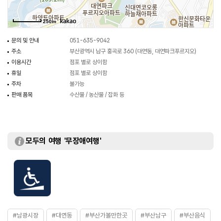
250m
문의 및 안내
051-635-9042
주소
부산광역시 남구 홍곡로 360 (대연동, 대연파크푸르지오)
이용시간
점포 별로 상이함
휴일
점포 별로 상이함
주차
불가능
판매 품목
수산물 / 농산물 / 잡화 등
모두의 여행 '무장애여행'
#남광시장
#대연동
#부산가볼만한곳
#부산남구
#부산음식