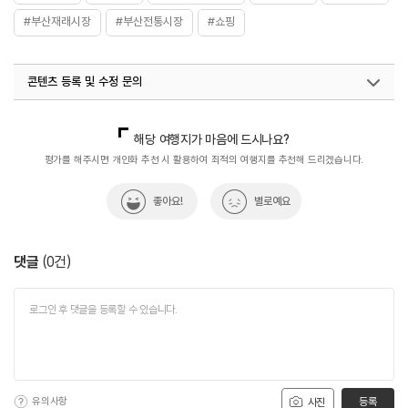
#부산재래시장
#부산전통시장
#쇼핑
콘텐츠 등록 및 수정 문의
국내디지털마케팅팀
033-813-3500
열린관광콘텐츠팀(열린관광-모두의여행)
033-738-3425
해당 여행지가 마음에 드시나요?
평가를 해주시면 개인화 추천 시 활용하여 최적의 여행지를 추천해 드리겠습니다.
좋아요!
별로예요
댓글
(
0
건)
유의사항
등록
사진