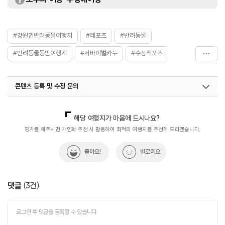
#강원권반려동물여행지
#레포츠
#반려동물
#반려동물동반여행지
#서바이벌카누
#수상레포츠
#수중액티비티
#의암호
#일몰명소
#춘천여행
콘텐츠 등록 및 수정 문의
#카누
#파티카누
국내디지털마케팅팀
033-813-3500
지역콘텐츠육성팀(반려동물동반여행)
02-7299-582
해당 여행지가 마음에 드시나요?
평가를 해주시면 개인화 추천 시 활용하여 최적의 여행지를 추천해 드리겠습니다.
좋아요!
별로예요
댓글
(
3
건)