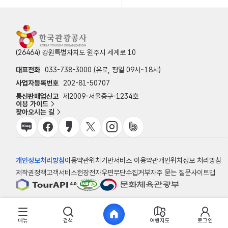
(26464) 강원특별자치도 원주시 세계로 10
대표전화
033-738-3000 (유료, 평일 09시~18시)
사업자등록번호
202-81-50707
통신판매업신고
제2009-서울중구-1234호
이용 가이드
찾아오시는 길
개인정보처리방침
이용약관
위치기반서비스 이용약관
개인위치정보 처리방침
저작권정책
고객서비스헌장
전자우편무단수집거부
자주 묻는 질문
사이트맵
© 한국관광공사
메뉴
검색
여행지도
로그인