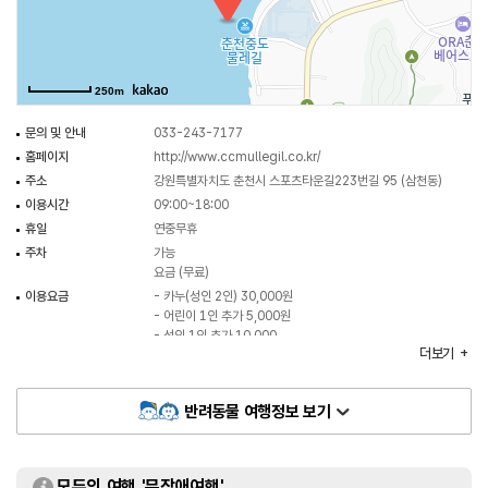
250m
문의 및 안내
033-243-7177
홈페이지
http://www.ccmullegil.co.kr/
주소
강원특별자치도 춘천시 스포츠타운길223번길 95 (삼천동)
이용시간
09:00~18:00
휴일
연중무휴
주차
가능
요금 (무료)
이용요금
- 카누(성인 2인) 30,000원
- 어린이 1인 추가 5,000원
- 성인 1인 추가 10,000
더보기
※ 이용요금은 변동될 수 있으므로 홈페이지 참고
코스안내
자연상태공원길 코스, 물풀숲길 코스, 철새둥지길 코스, 증도
종주길 코스, 의암호 일주 코스
반려동물 여행정보 보기
모두의 여행 '무장애여행'