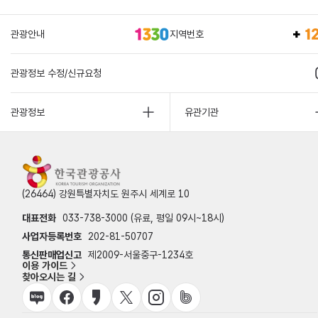
관광안내
지역번호
관광정보 수정/신규요청
관광정보
유관기관
(26464) 강원특별자치도 원주시 세계로 10
대표전화
033-738-3000 (유료, 평일 09시~18시)
사업자등록번호
202-81-50707
통신판매업신고
제2009-서울중구-1234호
이용 가이드
찾아오시는 길