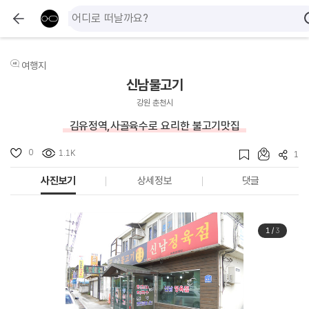
여행지
신남불고기
강원 춘천시
김유정역,사골육수로 요리한 불고기맛집
0
1.1K
1
사진보기
상세정보
댓글
1
/
3