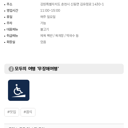
주소
강원특별자치도 춘천시 신동면 김유정로 1430-1
영업시간
11:00~15:00
휴일
매주 일요일
주차
가능
대표메뉴
불고기
취급메뉴
제육 백반 / 육개장 / 막국수 등
화장실
있음
모두의 여행 '무장애여행'
#맛집
#음식