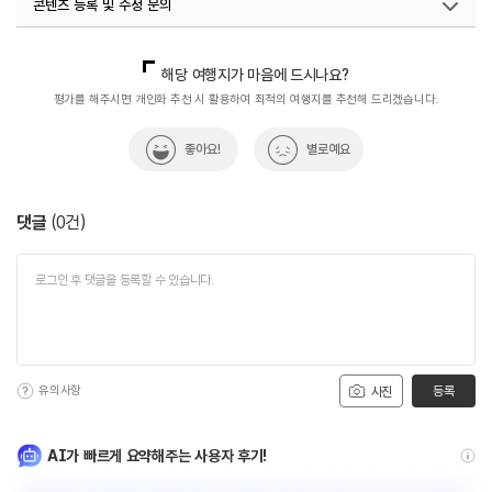
콘텐츠 등록 및 수정 문의
국내디지털마케팅팀
033-813-3500
열린관광콘텐츠팀(열린관광-모두의여행)
033-738-3425
해당 여행지가 마음에 드시나요?
평가를 해주시면 개인화 추천 시 활용하여 최적의 여행지를 추천해 드리겠습니다.
좋아요!
별로예요
댓글
(
0
건)
유의사항
등록
사진
AI가 빠르게 요약해주는 사용자 후기!