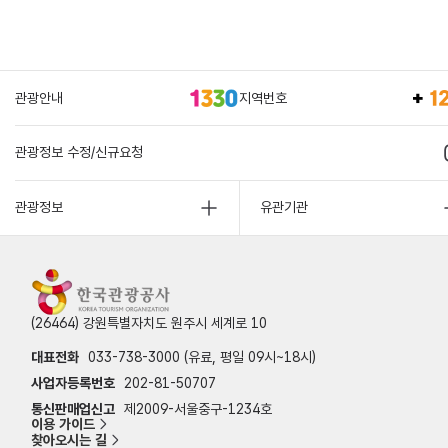
관광안내
지역번호
관광정보 수정/신규요청
관광정보
유관기관
(26464) 강원특별자치도 원주시 세계로 10
대표전화
033-738-3000 (유료, 평일 09시~18시)
사업자등록번호
202-81-50707
통신판매업신고
제2009-서울중구-1234호
이용 가이드
찾아오시는 길