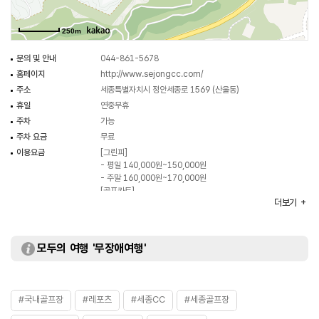
250m
문의 및 안내
044-861-5678
홈페이지
http://www.sejongcc.com/
주소
세종특별자치시 정안세종로 1569 (산울동)
휴일
연중무휴
주차
가능
주차 요금
무료
이용요금
[그린피]
- 평일 140,000원~150,000원
- 주말 160,000원~170,000원
[골프카트]
더보기
100,000원
※ 그린피는 매월 변동하므로 자세한 사항은 홈페이지 참조
주요시설
클럽하우스 / 로비 / 골프연습장
모두의 여행 '무장애여행'
화장실
있음
#국내골프장
#레포츠
#세종CC
#세종골프장