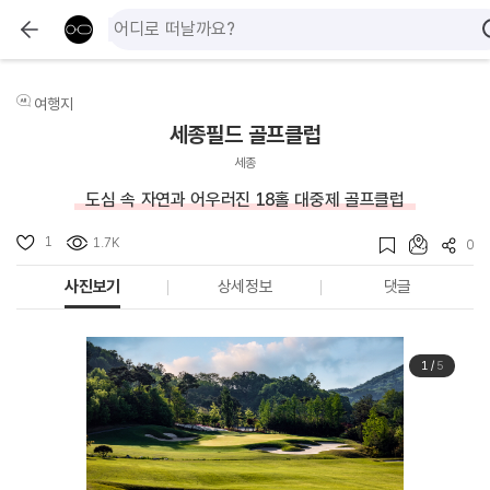
여행지
세종필드 골프클럽
세종
도심 속 자연과 어우러진 18홀 대중제 골프클럽
1
1.7K
0
사진보기
상세정보
댓글
1
/
5