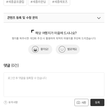
#세종골프클럽
#세종라운딩
#세종레포츠
콘텐츠 등록 및 수정 문의
국내디지털마케팅팀
033-813-3500
해당 여행지가 마음에 드시나요?
평가를 해주시면 개인화 추천 시 활용하여 최적의 여행지를 추천해 드리겠습니다.
좋아요!
별로예요
댓글
(
0
건)
유의사항
등록
사진