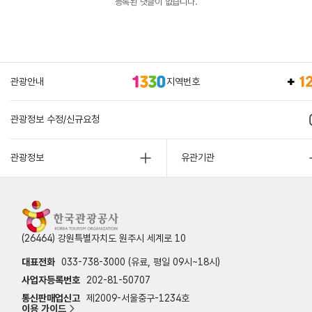
등록된 댓글이 없습니다.
관광안내
지역번호
관광정보 수정/신규요청
관광정보
유관기관
(26464) 강원특별자치도 원주시 세계로 10
대표전화
033-738-3000 (유료, 평일 09시~18시)
사업자등록번호
202-81-50707
통신판매업신고
제2009-서울중구-1234호
이용 가이드