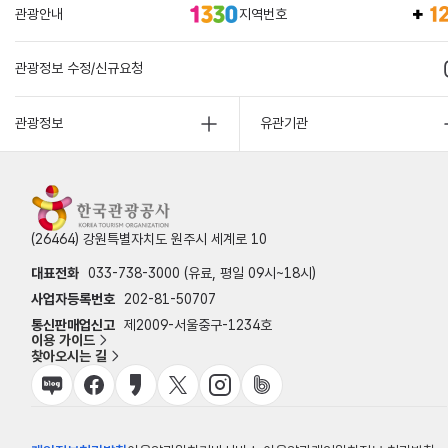
관광안내
지역번호
관광정보 수정/신규요청
관광정보
유관기관
(26464) 강원특별자치도 원주시 세계로 10
대표전화
033-738-3000 (유료, 평일 09시~18시)
사업자등록번호
202-81-50707
통신판매업신고
제2009-서울중구-1234호
이용 가이드
찾아오시는 길