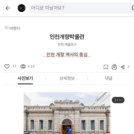
여행지
인천개항박물관
인천 제물포구
인천 개항 역사의 중심
11
4.1K
3
사진보기
상세정보
댓글
1
/
10