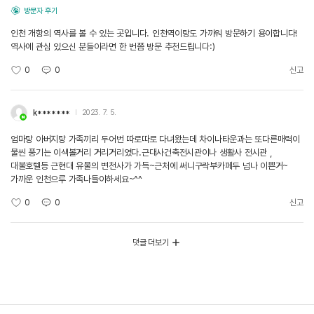
방문자 후기
인천 개항의 역사를 볼 수 있는 곳입니다. 인천역이랑도 가까워 방문하기 용이합니다!
역사에 관심 있으신 분들이라면 한 번쯤 방문 추천드립니다:)
0
0
신고
k*******
2023. 7. 5.
엄마랑 아버지랑 가족끼리 두어번 따로따로 다녀왔는데 차이나타운과는 또다른매력이
물씬 풍기는 이색볼거리 거리거리였다.근대사건축전시관이나 생활사 전시관 ,
대불호텔등 근현대 유물의 변천사가 가득~근처에 써니구락부카페두 넘나 이쁜거~
가까운 인천으루 가족나들이하세요~^^
0
0
신고
댓글 더보기