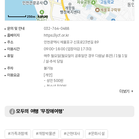
250m
문의 및 안내
032-764-0488
홈페이지
https://ijcf.or.kr
주소
인천광역시 제물포구 신포로23번길 89
이용시간
09:00~18:00 (입장마감 17:30)
휴일
매주 월요일(월요일이 공휴일인 경우 다음날 휴관) / 1월 1일
/ 설·추석 당일
주차
불가능
이용요금
[개인]
- 성인 500원
- 청소년 300원
더보기
- 군경 300원
[단체]
- 성인 300원
- 청소년 200원
모두의 여행 '무장애여행'
- 군경 200원
[무료입장]
- 어린이 (만 12세 이하)
규모
대지면적 677.7㎡, 건물면적 412.06㎡
#가족과함께
#개항박물관
#근현대사
#문화시설
주요시설
전시실