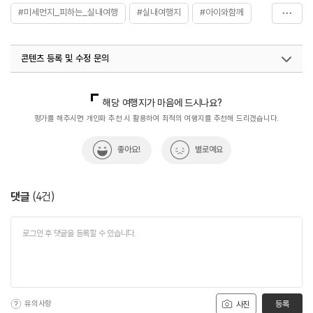
#미세먼지_피하는_실내여행
#실내여행지
#아이와함께
화장실
있음
#역사공부
#역사이야기
#인천개항박물관
콘텐츠 등록 및 수정 문의
국내디지털마케팅팀
033-813-3500
해당 여행지가 마음에 드시나요?
평가를 해주시면 개인화 추천 시 활용하여 최적의 여행지를 추천해 드리겠습니다.
좋아요!
별로예요
댓글
(
4
건)
유의사항
등록
사진