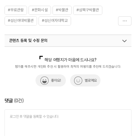
#무료관람
#문화시설
#박물관
#성북구박물관
#성신여대박물관
#성신여자대학교
#성신여자대학교박물관
#수도권
#실내여행지
콘텐츠 등록 및 수정 문의
#아이와함께
#전시관
#전통&역사문화체험
#체험학습
#친구와함께
국내디지털마케팅팀
033-813-3500
열린관광콘텐츠팀(열린관광-모두의여행)
033-738-3425
해당 여행지가 마음에 드시나요?
평가를 해주시면 개인화 추천 시 활용하여 최적의 여행지를 추천해 드리겠습니다.
좋아요!
별로예요
댓글
(
0
건)