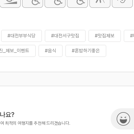
#대전부부식당
#대전서구맛집
#맛집제보
진_제보_이벤트
#음식
#혼밥하기좋은
500
시나요?
하여 최적의 여행지를 추천해 드리겠습니다.