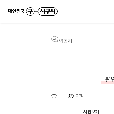
여행지
편
3.7K
1
사진보기