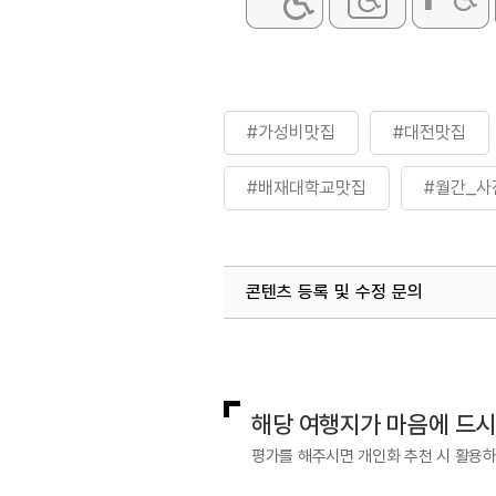
#가성비맛집
#대전맛집
#배재대학교맛집
#월간_사
콘텐츠 등록 및 수정 문의
국내디지털마케팅팀
033-813-3
해당 여행지가 마음에 드
평가를 해주시면 개인화 추천 시 활용