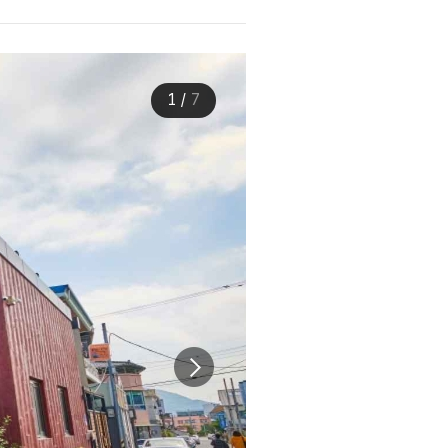
1
/
7