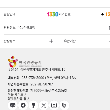
관광안내
지역번호
관광정보 수정/신규요청
관광정보
유관기관
(26464) 강원특별자치도 원주시 세계로 10
대표전화
033-738-3000 (유료, 평일 09시~18시)
사업자등록번호
202-81-50707
통신판매업신고
제2009-서울중구-1234호
이용 가이드
찾아오시는 길