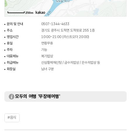
250m
문의 및 안내
0507-1344-4633
주소
경기도 광주시 도척면 도척윗로 255 1층
영업시간
10:00~21:00 (라스트오더 20:00)
휴일
연중무휴
주차
가능
대표메뉴
복가밥상
취급메뉴
산삼황제해신탕 / 금수저밥상 / 은수저밥상 등
화장실
남녀 구분
모두의 여행 '무장애여행'
#음식