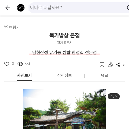
여행지
복가밥상 본점
경기 광주시
남한산성 유기농 쌈밥 한정식 전문점
0
661
3
사진보기
상세정보
댓글
1
/
5