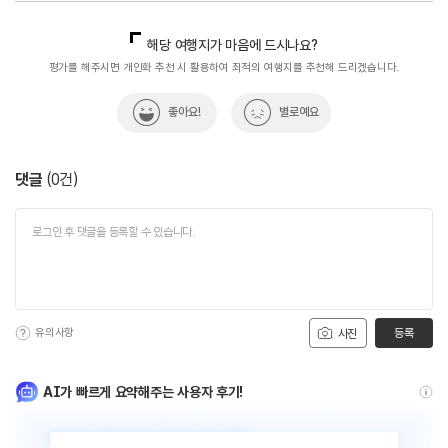
국내디지털마케팅팀
033-813-3500
지역콘텐츠육성팀(반려동물동반여행)
02-7299-582
해당 여행지가 마음에 드시나요?
평가를 해주시면 개인화 추천 시 활용하여 최적의 여행지를 추천해 드리겠습니다.
좋아요!
별로예요
댓글
(
0
건)
유의사항
등록
사진
AI가 빠르게 요약해주는 사용자 후기!