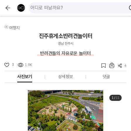
여행지
진주휴게소반려견놀이터
경남 진주시
반려견들의 자유로운 놀이터
3
1.9K
4
사진보기
상세정보
댓글
1
/
11