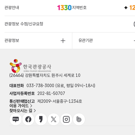
관광안내
지역번호
관광정보 수정/신규요청
관광정보
유관기관
(26464) 강원특별자치도 원주시 세계로 10
대표전화
033-738-3000 (유료, 평일 09시~18시)
사업자등록번호
202-81-50707
통신판매업신고
제2009-서울중구-1234호
이용 가이드
찾아오시는 길