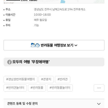
250m
주소
경상남도 진주시 남해고속도로 194 진주휴게소
이용시간
10:00~18:00
휴일
매주 월요일
주차
가능
반려동물 여행정보 보기
모두의 여행 '무장애여행'
#경남권반려동물여행지
#관광지
#반려견
#반려견놀이터
#반려동물
#반려동물놀이터
#반려동물동반여행지
#진주반려견놀이터
#진주휴게소
콘텐츠 등록 및 수정 문의