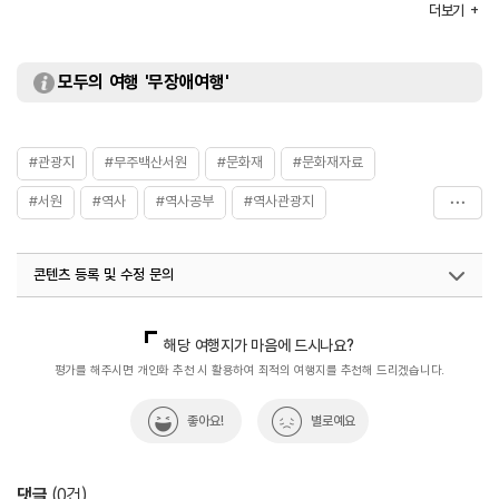
더보기
모두의 여행 '무장애여행'
#관광지
#무주백산서원
#문화재
#문화재자료
#서원
#역사
#역사공부
#역사관광지
#역사를품은곳
#역사문화재
#역사속
#역사속으로
콘텐츠 등록 및 수정 문의
#역사유적
#역사유적지
#역사이야기
#역사탐방
#역사탐험
#전북특별자치도문화재자료
국내디지털마케팅팀
033-813-3500
해당 여행지가 마음에 드시나요?
평가를 해주시면 개인화 추천 시 활용하여 최적의 여행지를 추천해 드리겠습니다.
좋아요!
별로예요
댓글
(
0
건)