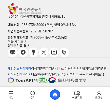
(26464) 강원특별자치도 원주시 세계로 10
대표전화
033-738-3000 (유료, 평일 09시~18시)
사업자등록번호
202-81-50707
통신판매업신고
제2009-서울중구-1234호
이용 가이드
찾아오시는 길
개인정보처리방침
이용약관
위치기반서비스 이용약관
개인위치정보 처리방침
저작권정책
고객서비스헌장
전자우편무단수집거부
자주 묻는 질문
사이트맵
© 한국관광공사
메뉴
검색
여행지도
로그인