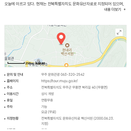
오늘에 이르고 있다. 현재는 전북특별자치도 문화유산자료로 지정되어 있으며,
내용
더보기
강당과 사당 등 서원 건축을 통해 조선시대 교육과 제향 문화를 살펴볼 수 있는
문화유산이다.
250m
문의 및 안내
무주 문화관광 063-320-2542
홈페이지
https://tour.muju.go.kr/
주소
전북특별자치도 무주군 무풍면 북리길 40 (무풍면)
이용시간
상시 개방
휴일
연중무휴
주차
가능
요금 (무료)
지정현황
전북특별자치도 문화유산자료 백산서원 (2000.06.23.
지정)
입장료
무료