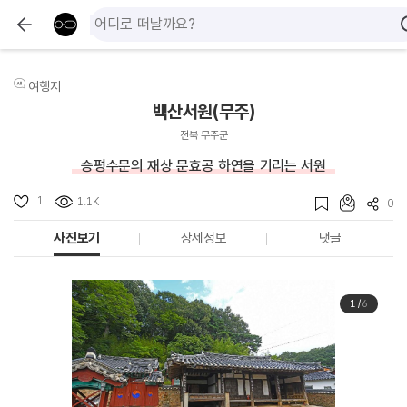
여행지
백산서원(무주)
전북 무주군
승평수문의 재상 문효공 하연을 기리는 서원
1
1.1K
0
사진보기
상세정보
댓글
1
/
6