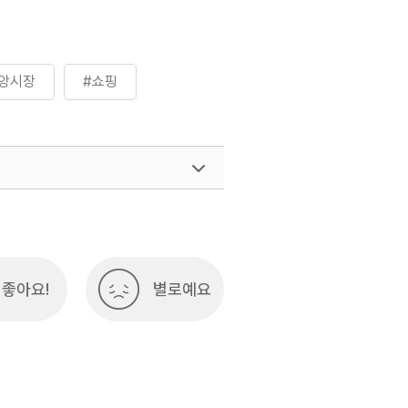
앙시장
#쇼핑
여행)
033-738-3425
좋아요!
별로예요