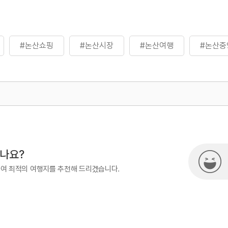
#논산쇼핑
#논산시장
#논산여행
#논산중
500
열린관광콘텐츠팀(열린관광-모두의
시나요?
하여 최적의 여행지를 추천해 드리겠습니다.