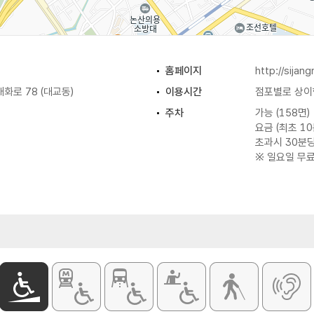
홈페이지
http://sijan
화로 78 (대교동)
이용시간
점포별로 상이
주차
가능 (158면)
요금 (최초 10
초과시 30분당 
※ 일요일 무
 / 식료품 / 방앗간 / 의류 등
화장실
가능