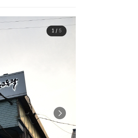
1
/
5