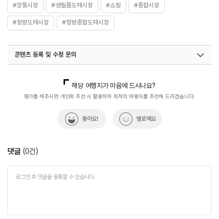
#깡통시장
#생필품도매시장
#쇼핑
#종합시장
#청량도매시장
#청량종합도매시장
콘텐츠 등록 및 수정 문의
국내디지털마케팅팀
033-813-3500
열린관광콘텐츠팀(열린관광-모두의여행)
033-738-3425
해당 여행지가 마음에 드시나요?
평가를 해주시면 개인화 추천 시 활용하여 최적의 여행지를 추천해 드리겠습니다.
좋아요!
별로예요
댓글
(
0
건)