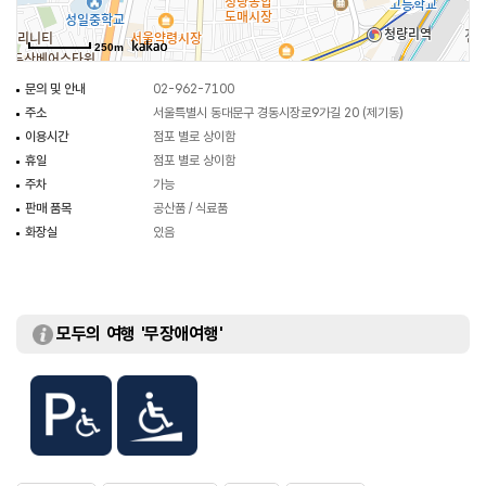
250m
문의 및 안내
02-962-7100
주소
서울특별시 동대문구 경동시장로9가길 20 (제기동)
이용시간
점포 별로 상이함
휴일
점포 별로 상이함
주차
가능
판매 품목
공산품 / 식료품
화장실
있음
모두의 여행 '무장애여행'