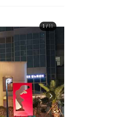
1
/
11