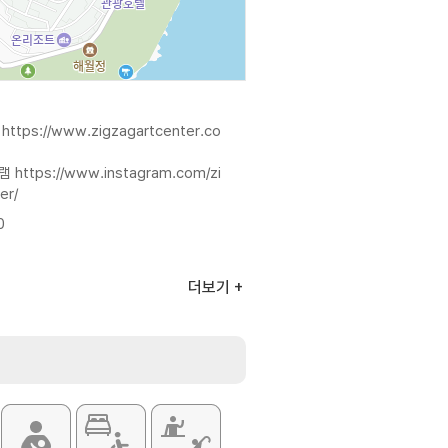
지
https://www.zigzagartcenter.co
그램
https://www.instagram.com/zi
er/
0
더보기