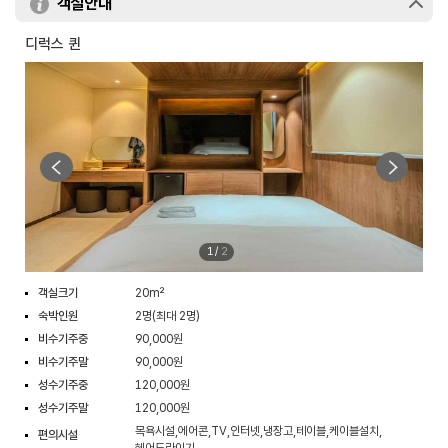
객실안내
디럭스 퀸
1
/
2
객실크기
20m²
숙박인원
2명(최대 2명)
비수기주중
90,000원
비수기주말
90,000원
성수기주중
120,000원
성수기주말
120,000원
목욕시설,에어콘,TV,인터넷,냉장고,테이블,케이블설치,
편의시설
헤어드라이기