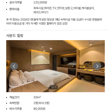
성수기주말
120,000원
목욕시설,에어콘,TV,인터넷,냉장고,테이블,케이블설치,
편의시설
헤어드라이기
※ 위 정보는 2026년 05월에 작성된 정보로 해당 숙박시설 이용 요금이 수시로 변동됨에
따라 이용요금 및 기타 자세한 사항은 홈페이지 참조 요망
사운드 힐링
1
/
2
객실크기
20m²
숙박인원
2명(최대 2명)
비수기주중
80,000원