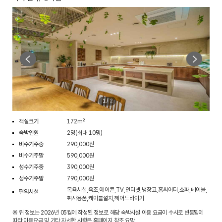
1
/
2
객실크기
172m²
숙박인원
2명(최대 10명)
비수기주중
290,000원
비수기주말
590,000원
성수기주중
390,000원
성수기주말
790,000원
목욕시설,욕조,에어콘,TV,인터넷,냉장고,홈씨어터,쇼파,테이블,
편의시설
취사용품,케이블설치,헤어드라이기
※ 위 정보는 2026년 05월에 작성된 정보로 해당 숙박시설 이용 요금이 수시로 변동됨에
따라 이용요금 및 기타 자세한 사항은 홈페이지 참조 요망