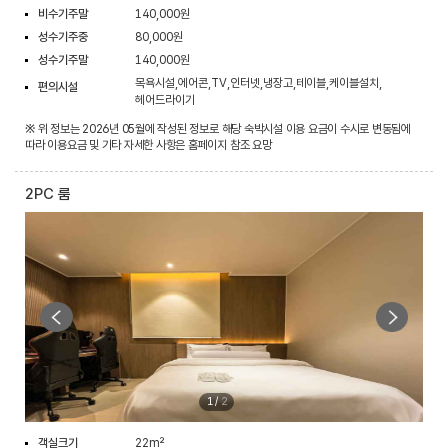
비수기주말
140,000원
성수기주중
80,000원
성수기주말
140,000원
목욕시설,에어콘,TV,인터넷,냉장고,테이블,케이블설치,
편의시설
헤어드라이기
※ 위 정보는 2026년 05월에 작성된 정보로 해당 숙박시설 이용 요금이 수시로 변동됨에
따라 이용요금 및 기타 자세한 사항은 홈페이지 참조 요망
2PC 룸
1
/
2
객실크기
22m²