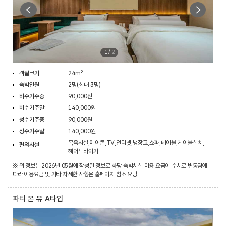
1
/
2
객실크기
24m²
숙박인원
2명(최대 3명)
비수기주중
90,000원
비수기주말
140,000원
성수기주중
90,000원
성수기주말
140,000원
목욕시설,에어콘,TV,인터넷,냉장고,쇼파,테이블,케이블설치,
편의시설
헤어드라이기
※ 위 정보는 2026년 05월에 작성된 정보로 해당 숙박시설 이용 요금이 수시로 변동됨에
따라 이용요금 및 기타 자세한 사항은 홈페이지 참조 요망
파티 온 유 A타입