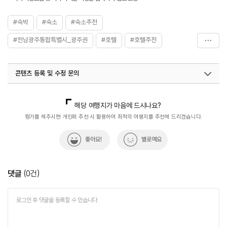
#숙박
#숙소
#숙소추천
#전남광주통합특별시_광주권
#호텔
#호텔추천
#휴식
콘텐츠 등록 및 수정 문의
국내디지털마케팅팀
033-813-3500
해당 여행지가 마음에 드시나요?
평가를 해주시면 개인화 추천 시 활용하여 최적의 여행지를 추천해 드리겠습니다.
좋아요!
별로예요
댓글
(
0
건)