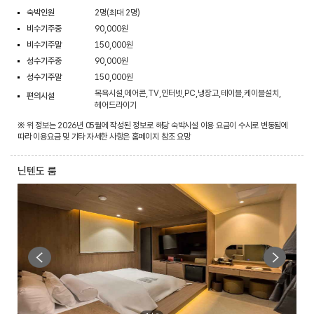
숙박인원
2명(최대 2명)
비수기주중
90,000원
비수기주말
150,000원
성수기주중
90,000원
성수기주말
150,000원
목욕시설,에어콘,TV,인터넷,PC,냉장고,테이블,케이블설치,
편의시설
헤어드라이기
※ 위 정보는 2026년 05월에 작성된 정보로 해당 숙박시설 이용 요금이 수시로 변동됨에
따라 이용요금 및 기타 자세한 사항은 홈페이지 참조 요망
닌텐도 룸