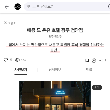
여행지
메종 드 온유 호텔 광주 첨단점
광주 광산구
집에서 느끼는 편안함으로 새롭고 특별한 휴식 경험을 선사하는
공간
0
333
1
사진보기
상세정보
댓글
1
/
6