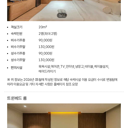
1
/
2
객실크기
20m²
숙박인원
2명(최대 2명)
비수기주중
90,000원
비수기주말
130,000원
성수기주중
90,000원
성수기주말
130,000원
목욕시설,에어콘,TV,인터넷,냉장고,테이블,케이블설치,
편의시설
헤어드라이기
※ 위 정보는 2026년 05월에 작성된 정보로 해당 숙박시설 이용 요금이 수시로 변동됨에
따라 이용요금 및 기타 자세한 사항은 홈페이지 참조 요망
트윈베드 룸