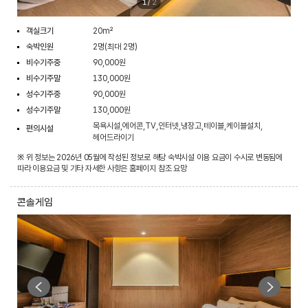
1
/
2
객실크기
20m²
숙박인원
2명(최대 2명)
비수기주중
90,000원
비수기주말
130,000원
성수기주중
90,000원
성수기주말
130,000원
목욕시설,에어콘,TV,인터넷,냉장고,테이블,케이블설치,
편의시설
헤어드라이기
※ 위 정보는 2026년 05월에 작성된 정보로 해당 숙박시설 이용 요금이 수시로 변동됨에
따라 이용요금 및 기타 자세한 사항은 홈페이지 참조 요망
콘솔게임