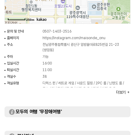
250m
문의 및 안내
0507-1403-2516
홈페이지
https://instagram.com/maisonde_onu
주소
전남광주통합특별시 광산구 임방울대로825번길 21-23
(쌍암동)
주차
가능
입실시간
16:00
퇴실시간
11:00
객실수
38
객실유형
디럭스 퀸 / 레트로 게임 / 사운드 힐링 / 2PC 룸 / 닌텐도 룸 /
콘솔게임 / 트윈베드 룸 / 파티 온 유 A타입 / 파티 온 유
더보기
B타입
모두의 여행 '무장애여행'