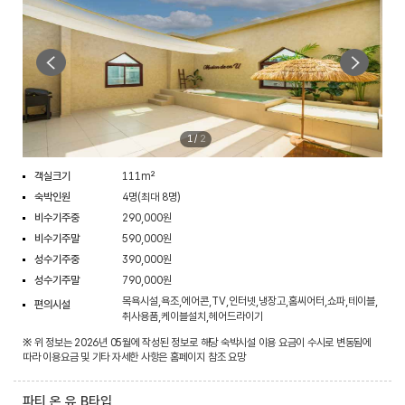
1
/
2
객실크기
111m²
숙박인원
4명(최대 8명)
비수기주중
290,000원
비수기주말
590,000원
성수기주중
390,000원
성수기주말
790,000원
목욕시설,욕조,에어콘,TV,인터넷,냉장고,홈씨어터,쇼파,테이블,
편의시설
취사용품,케이블설치,헤어드라이기
※ 위 정보는 2026년 05월에 작성된 정보로 해당 숙박시설 이용 요금이 수시로 변동됨에
따라 이용요금 및 기타 자세한 사항은 홈페이지 참조 요망
파티 온 유 B타입