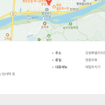
주소
강원특별자치도
휴일
연중무휴
대표메뉴
메밀부치기
/ 빈대떡 등