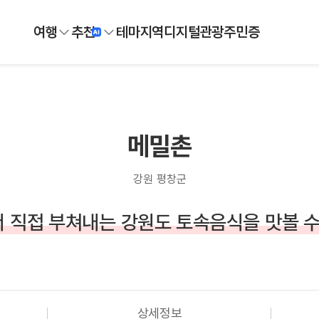
여행
추천
테마
지역
디지털
관광주민증
메밀촌
강원 평창군
 직접 부쳐내는 강원도 토속음식을 맛볼 수
상세정보