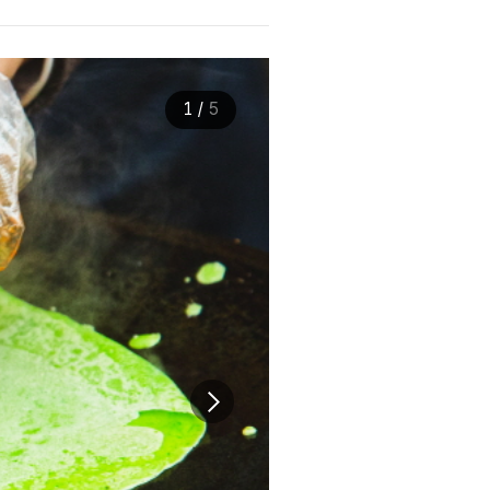
1
/
5