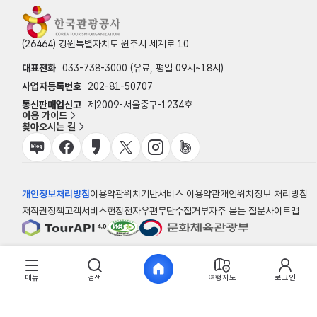
(26464) 강원특별자치도 원주시 세계로 10
대표전화
033-738-3000 (유료, 평일 09시~18시)
사업자등록번호
202-81-50707
통신판매업신고
제2009-서울중구-1234호
이용 가이드
찾아오시는 길
개인정보처리방침
이용약관
위치기반서비스 이용약관
개인위치정보 처리방침
저작권정책
고객서비스헌장
전자우편무단수집거부
자주 묻는 질문
사이트맵
© 한국관광공사
메뉴
검색
여행지도
로그인