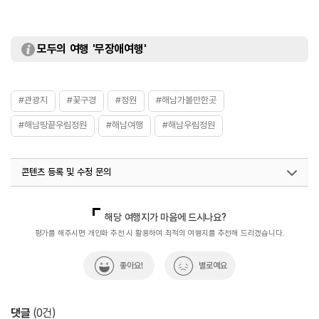
모두의 여행 '무장애여행'
#관광지
#꽃구경
#정원
#해남가볼만한곳
#해남땅끝우림정원
#해남여행
#해남우림정원
콘텐츠 등록 및 수정 문의
국내디지털마케팅팀
033-813-3500
해당 여행지가 마음에 드시나요?
평가를 해주시면 개인화 추천 시 활용하여 최적의 여행지를 추천해 드리겠습니다.
좋아요!
별로예요
댓글
(
0
건)