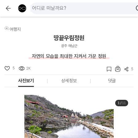
여행지
땅끝우림정원
광주 해남군
자연의 모습을 최대한 지켜서 가꾼 정원
5
2K
5
사진보기
상세정보
댓글
1
/
11