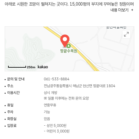
아래로 시원한 조망이 펼쳐지는 곳이다. 15,000평의 부지에 꾸며놓은 정원이며
내용
더보기
산 위(언덕 위)에 연못을 만들어 수련과 수중식물들을 가꾸어 놓았다. 원래는
야산이었는데 땅의 흙을 파냈더니 웅덩이가 돼서 연꽃을 심었고 윗부분도
바위의 흙을 파냈더니 웅덩이가 나와 수중식물들을 심었다고 한다.
나무 그늘이 많지 않아 여름에는 더울 수 있으며 언덕을 따라 만든 계단이 많고
구부러져 있어 걸을 때 주의해야 한다. 언덕 위에는 쉴 수 있는 편의 시설이
마련되어 있고 전망대도 있어 주변을 둘러보기 좋다. 이곳에는 수목뿐 아니라
여러 가지 조각상과 돌탑들도 꾸며져 있어 다양한 볼거리가 있다.
인위적이라기보다 자연의 모습을 최대한 지켜서 가꾼 정원으로 계절마다 피는
250m
꽃이 달라 다양한 자연의 모습을 느낄 수 있는 곳이다.
문의 및 안내
061-533-8884
주소
전남광주통합특별시 해남군 현산면 땅끝대로 1804
이용시간
상시 개방
※ 일몰 이후에는 전화 문의 요망
휴일
연중무휴
주차
가능
화장실
있음
입장료
- 성인 5,000원
- 어린이 3,000원