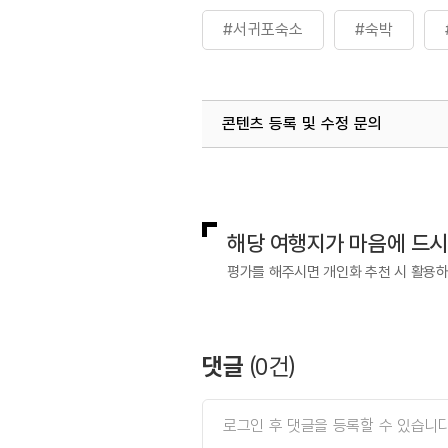
#서귀포숙소
#숙박
콘텐츠 등록 및 수정 문의
국내디지털마케팅팀
033-813-3
해당 여행지가 마음에 드
평가를 해주시면 개인화 추천 시 활용
댓글
(
0
건)