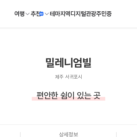
여행
추천
테마
지역
디지털
관광주민증
밀레니엄빌
제주 서귀포시
편안한 쉼이 있는 곳
상세정보