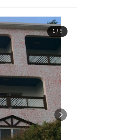
1
/
5