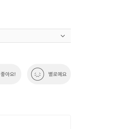
여행)
033-738-3425
좋아요!
별로예요