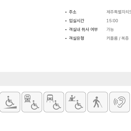
주소
제주특별자치도
입실시간
15:00
객실내 취사 여부
가능
객실유형
커플룸 / 복층