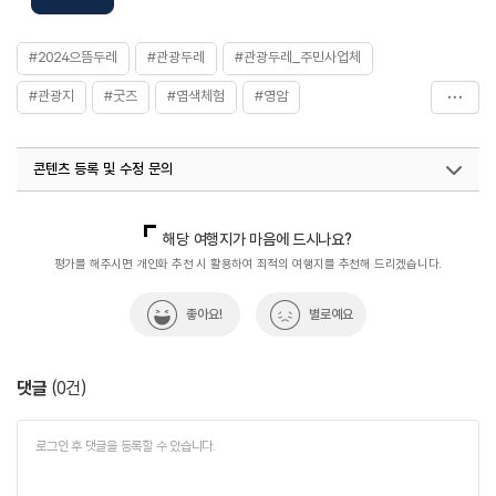
#2024으뜸두레
#관광두레
#관광두레_주민사업체
#관광지
#굿즈
#염색체험
#영암
#전남_관광두레
#전통체험
#주말추천여행지
콘텐츠 등록 및 수정 문의
#천연염색
#체험프로그램
#친구와함께
#특색음식
국내디지털마케팅팀
033-813-3500
지역관광협력팀(관광두레)
02-7299-511
해당 여행지가 마음에 드시나요?
열린관광콘텐츠팀(열린관광-모두의여행)
033-738-3425
평가를 해주시면 개인화 추천 시 활용하여 최적의 여행지를 추천해 드리겠습니다.
좋아요!
별로예요
댓글
(
0
건)