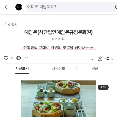
여행지
예담은(사단법인예담은규방문화원)
광주 영암군
전통방식 그대로 자연의 빛깔을 담아내는 곳
6
1.5K
1
사진보기
상세정보
댓글
1
/
8