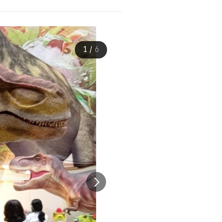
1
/
6