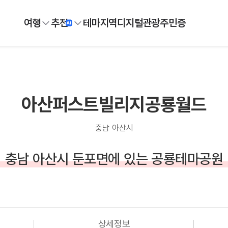
여행
추천
테마
지역
디지털
관광주민증
아산퍼스트빌리지공룡월드
충남 아산시
충남 아산시 둔포면에 있는 공룡테마공원
상세정보