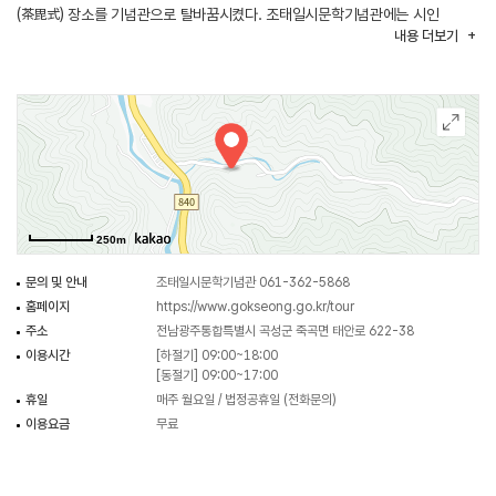
(茶毘式) 장소를 기념관으로 탈바꿈시켰다. 조태일시문학기념관에는 시인
내용
더보기
조태일의 문학작품과 유품 등 2,000여 점이 전시되어 있으며, 시집전시관에는
우리나라 최초의 근대시집인 최남선의 ‘백팔번뇌’, 최초의 번역시집 ‘오뇌의
무도’ 등 희귀본부터 최근 작품까지 3,000여 점의 시집이 전시되어 있다.
250m
문의 및 안내
조태일시문학기념관 061-362-5868
홈페이지
https://www.gokseong.go.kr/tour
주소
전남광주통합특별시 곡성군 죽곡면 태안로 622-38
이용시간
[하절기] 09:00~18:00
[동절기] 09:00~17:00
휴일
매주 월요일 / 법정공휴일 (전화문의)
이용요금
무료