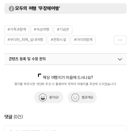
모두의 여행 '무장애여행'
#가족과함께
#곡성여행
#기념관
#무더위_피해_실내여행
#문화시설
#아이와함께
#전시작품
콘텐츠 등록 및 수정 문의
국내디지털마케팅팀
033-813-3500
해당 여행지가 마음에 드시나요?
평가를 해주시면 개인화 추천 시 활용하여 최적의 여행지를 추천해 드리겠습니다.
좋아요!
별로예요
댓글
(
0
건)