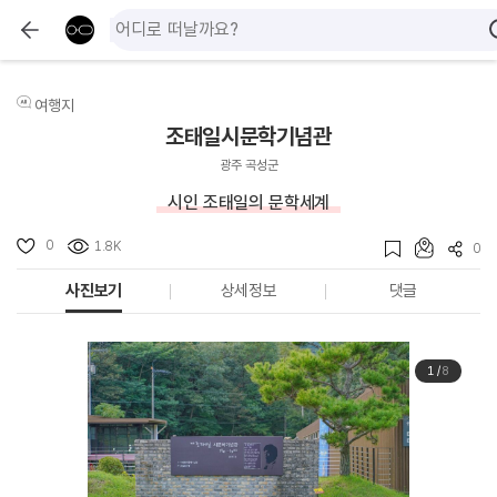
여행지
조태일시문학기념관
광주 곡성군
시인 조태일의 문학세계
0
1.8K
0
사진보기
상세정보
댓글
1
/
8