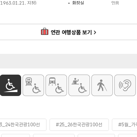
963.01.21. 지정)
화장실
있음
입장료
[개인]
- 어른(19세 
- 청소년·군인 
- 어린이(7세 
연관 여행상품 보기
[단체(20인 이
- 어른(19세 
- 청소년·군인 
- 어린이(7세 
23_24한국관광100선
#25_26한국관광100선
#5월_