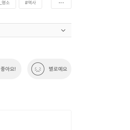
_명소
#역사
속으로
탐험
033-738-3415
충청권
좋아요!
별로예요