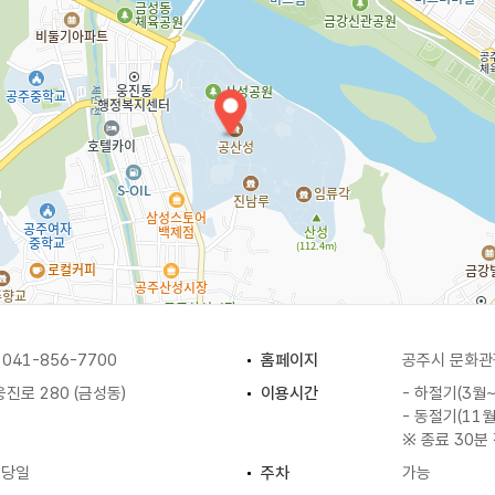
41-856-7700
홈페이지
공주시 문화
진로 280 (금성동)
이용시간
- 하절기(3월~
- 동절기(11월
※ 종료 30분
석 당일
주차
가능