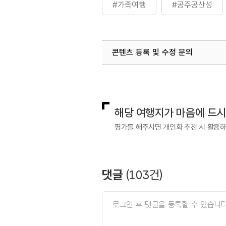
#가족여행
#공주공산성
#역사공부
#역사관광지
콘텐츠 등록 및 수정 문의
#역사여행
#역사유적
국내디지털마케팅팀
033-813-3
#연인과함께
#유네스코세
열린관광콘텐츠팀(열린관광-모두의
#친구와함께
#한국관광10
해당 여행지가 마음에 드
평가를 해주시면 개인화 추천 시 활용
댓글
(
103
건)