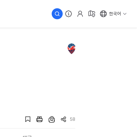
한국어
58