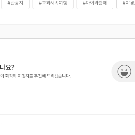
#관광지
#교과서속여행
#아이와함께
#야경
#역사를품은곳
#역사문화재
#역사속
#역사
#역사유적지
#역사유적지
#역사이야기
#역사
500
국내여행진흥팀(한국관광100선)
계문화유산
#자연좋은곳
#전통&역사문화체험
#
여행)
033-738-3425
0선
#혼행족
시나요?
하여 최적의 여행지를 추천해 드리겠습니다.