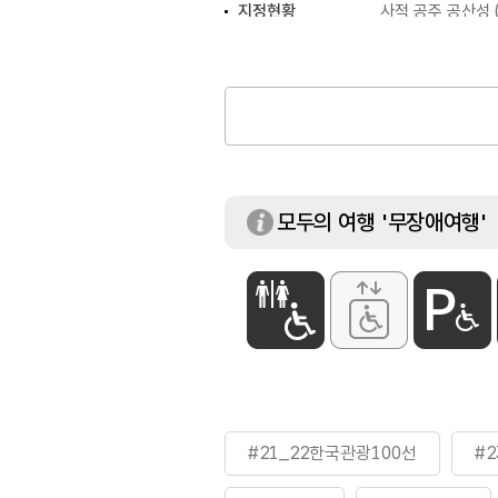
지정현황
사적 공주 공산성 (1
주차요금
무료
모두의 여행 '무장애여행'
#21_22한국관광100선
#