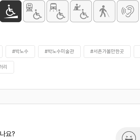
#박노수
#박노수미술관
#서촌가볼만한곳
러리
500
열린관광콘텐츠팀(열린관광-모두의
시나요?