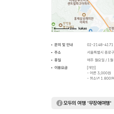
250m
문의 및 안내
02-2148-4171
주소
서울특별시 종로구 
휴일
매주 월요일 / 1월
이용요금
[개인]
- 어른 3,000원
- 청소년 1,800
- 어린이 1,200
[단체(20명 이상)]
- 어른 1,800원
- 청소년 1,200
모두의 여행 '무장애여행'
- 어린이 600원