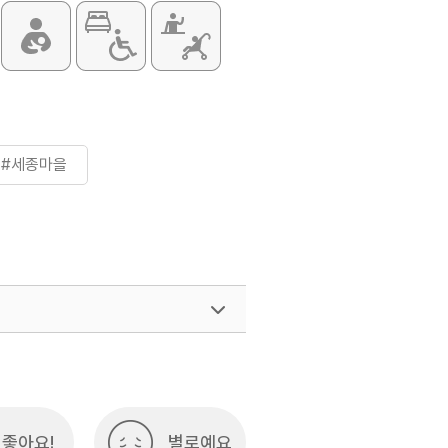
#세종마을
여행)
033-738-3425
좋아요!
별로예요