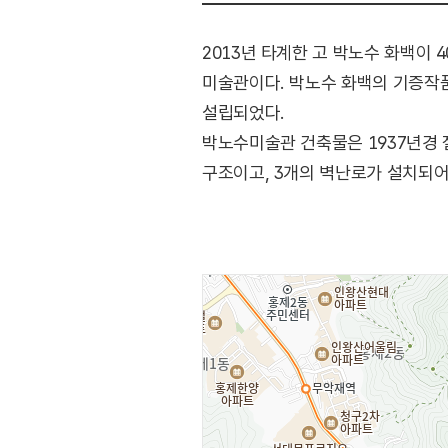
2013년 타계한 고 박노수 화백이
미술관이다. 박노수 화백의 기증작품과
설립되었다.
박노수미술관 건축물은 1937년경 
구조이고, 3개의 벽난로가 설치되어
장식적인 요소와 단순함이 어우러져
지정되었다.
박노수미술관은 품격 있는 소장품을
등을 기획하는 등 시민들에게 문화