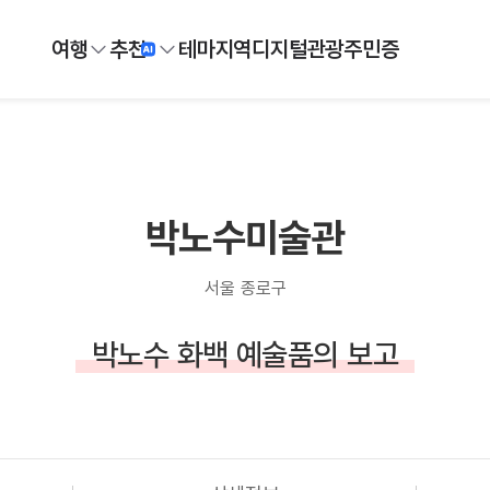
여행
추천
테마
지역
디지털
관광주민증
박노수미술관
서울 종로구
박노수 화백 예술품의 보고