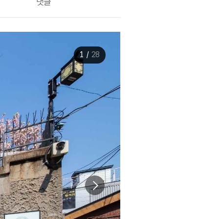
댓글
1
/
28