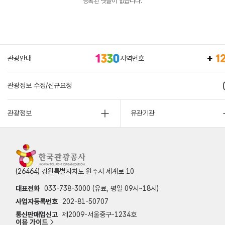
등록된 댓글이 없습니다.
관광안내
지역번호
관광정보 수정/신규요청
관광정보
유관기관
(26464) 강원특별자치도 원주시 세계로 10
대표전화
033-738-3000 (유료, 평일 09시~18시)
사업자등록번호
202-81-50707
통신판매업신고
제2009-서울중구-1234호
이용 가이드