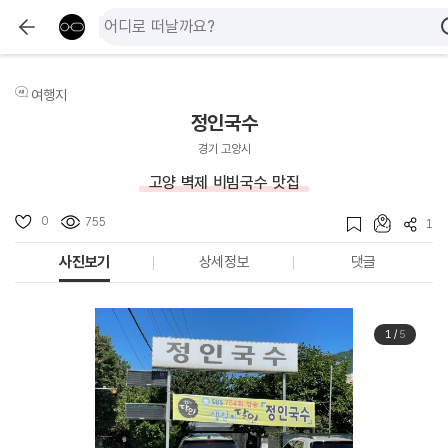
여행지
정인국수
경기 고양시
고양 벽제 비빔국수 맛집
0
755
1
사진보기
상세정보
댓글
1
/
5