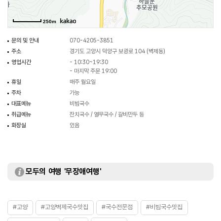
250m
문의 및 안내
070-4205-3851
주소
경기도 고양시 덕양구 보광로 104 (벽제동)
영업시간
- 10:30~19:30
- 마지막 주문 19:00
휴일
매주 월요일
주차
가능
대표메뉴
비빔국수
취급메뉴
잔치국수 / 열무국수 / 갈비만두 등
화장실
있음
모두의 여행 '무장애여행'
#고양
#고양벽제국수맛집
#국수전문점
#비빔국수맛집