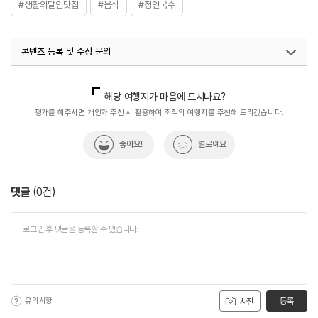
#생활의달인맛집
#음식
#정인국수
콘텐츠 등록 및 수정 문의
국내디지털마케팅팀
033-813-3500
해당 여행지가 마음에 드시나요?
평가를 해주시면 개인화 추천 시 활용하여 최적의 여행지를 추천해 드리겠습니다.
좋아요!
별로예요
댓글
(
0
건)
유의사항
등록
사진