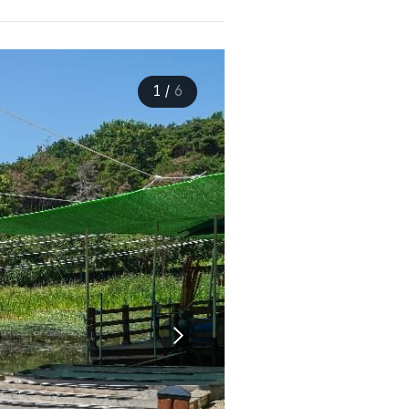
1
/
6