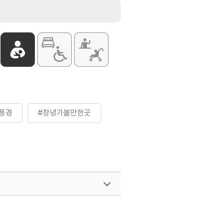
풍경
#창녕가볼만한곳
여행)
033-738-3425