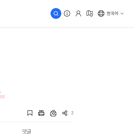
한국어
간
3
댓글