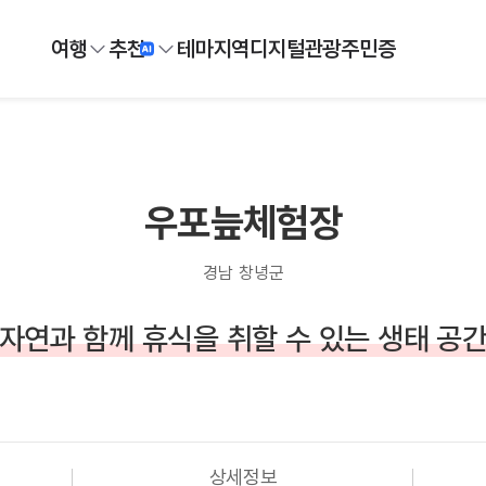
여행
추천
테마
지역
디지털
관광주민증
우포늪체험장
경남 창녕군
자연과 함께 휴식을 취할 수 있는 생태 공
상세정보