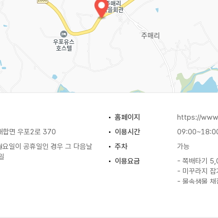
홈페이지
https://www
합면 우포2로 370
이용시간
09:00~18:0
 월요일이 공휴일인 경우 그 다음날
주차
가능
당일
이용요금
- 쪽배타기 5,
- 미꾸라지 잡
- 물속생물 채
※ 자세한 사