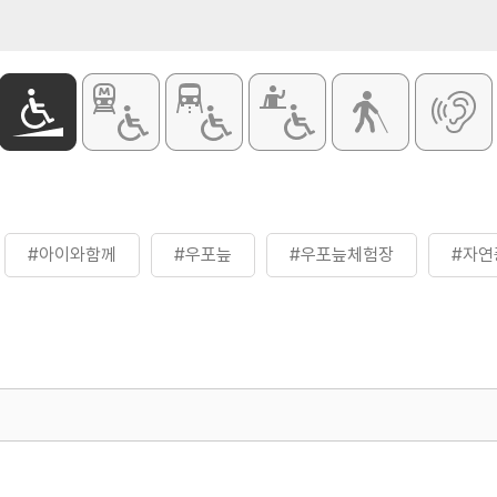
#아이와함께
#우포늪
#우포늪체험장
#자연
500
열린관광콘텐츠팀(열린관광-모두의