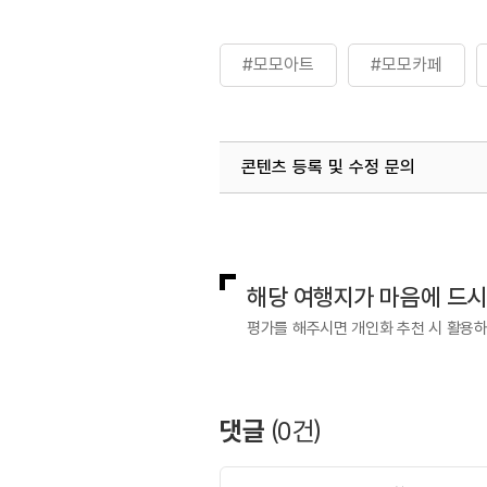
#모모아트
#모모카페
콘텐츠 등록 및 수정 문의
국내디지털마케팅팀
033-813-3
해당 여행지가 마음에 드
평가를 해주시면 개인화 추천 시 활용
댓글
(
0
건)