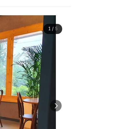
1
/
5