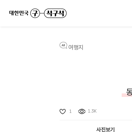
여행지
동
1.3K
1
사진보기