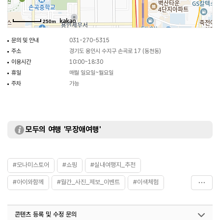
250m
문의 및 안내
031-270-5315
주소
경기도 용인시 수지구 손곡로 17 (동천동)
이용시간
10:00~18:30
휴일
매월 일요일~월요일
주차
가능
모두의 여행 '무장애여행'
#모나미스토어
#쇼핑
#실내여행지_추천
#아이와함께
#월간_사진_제보_이벤트
#이색체험
#잉크랩
#잉크랩체험
#친구와함께
콘텐츠 등록 및 수정 문의