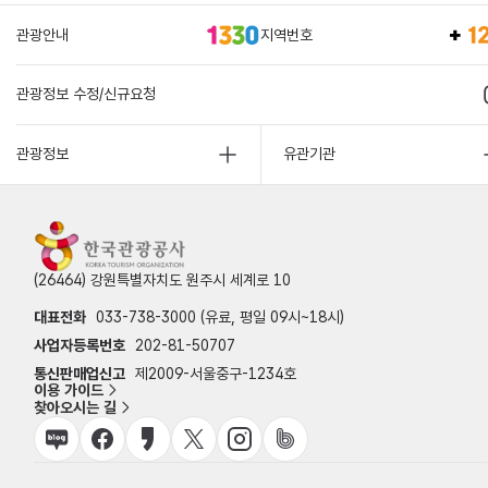
관광안내
지역번호
관광정보 수정/신규요청
관광정보
유관기관
(26464) 강원특별자치도 원주시 세계로 10
대표전화
033-738-3000 (유료, 평일 09시~18시)
사업자등록번호
202-81-50707
통신판매업신고
제2009-서울중구-1234호
이용 가이드
찾아오시는 길