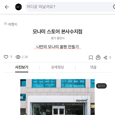
여행지
모나미 스토어 본사수지점
경기 용인시
나만의 모나미 볼펜 만들기
5
2.2K
5
사진보기
상세정보
댓글
1
/
10