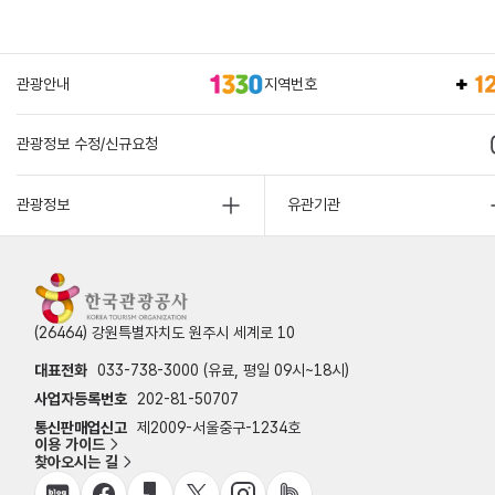
관광안내
지역번호
관광정보 수정/신규요청
관광정보
유관기관
(26464) 강원특별자치도 원주시 세계로 10
대표전화
033-738-3000 (유료, 평일 09시~18시)
사업자등록번호
202-81-50707
통신판매업신고
제2009-서울중구-1234호
이용 가이드
찾아오시는 길