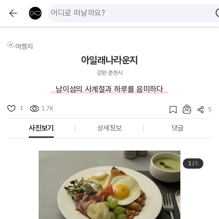
여행지
아일래나라운지
강원 춘천시
남이섬의 사계절과 하루를 음미하다
1
1.7K
5
사진보기
상세정보
댓글
1
/
5