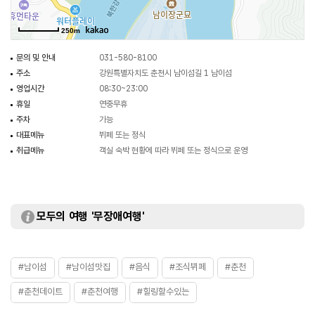
250m
문의 및 안내
031-580-8100
주소
강원특별자치도 춘천시 남이섬길 1 남이섬
영업시간
08:30~23:00
휴일
연중무휴
주차
가능
대표메뉴
뷔페 또는 정식
취급메뉴
객실 숙박 현황에 따라 뷔페 또는 정식으로 운영
모두의 여행 '무장애여행'
#남이섬
#남이섬맛집
#음식
#조식뷔페
#춘천
#춘천데이트
#춘천여행
#힐링할수있는