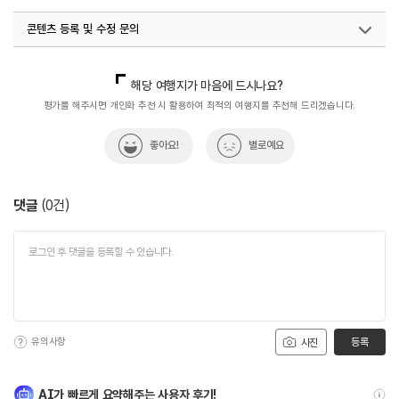
콘텐츠 등록 및 수정 문의
국내디지털마케팅팀
033-813-3500
해당 여행지가 마음에 드시나요?
평가를 해주시면 개인화 추천 시 활용하여 최적의 여행지를 추천해 드리겠습니다.
좋아요!
별로예요
댓글
(
0
건)
유의사항
등록
사진
AI가 빠르게 요약해주는 사용자 후기!