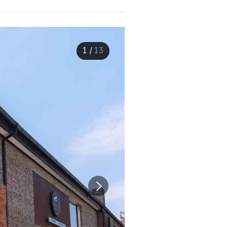
1
/
13