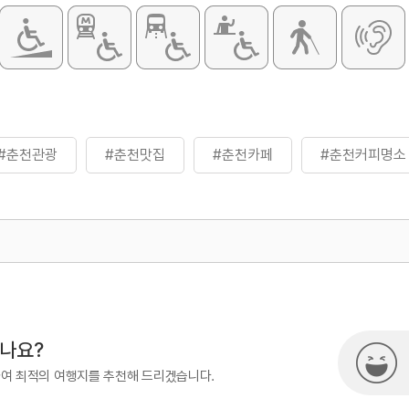
#춘천관광
#춘천맛집
#춘천카페
#춘천커피명소
500
시나요?
하여 최적의 여행지를 추천해 드리겠습니다.