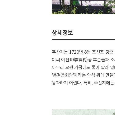
상세정보
주산지는 1720년 8월 조선조 경종
이씨 이진표(李震杓)공 후손들과 조
아무리 오랜 가뭄에도 물이 말라 밑
‘용결응회암’이라는 암석 위에 만들
통과하기 어렵다. 특히, 주산지에는
아름다운 풍경을 만든다. 물 위에 
속세를 잊고 휴식을 취하기에 그지없
명승으로 지정될 정도로 가치가 매