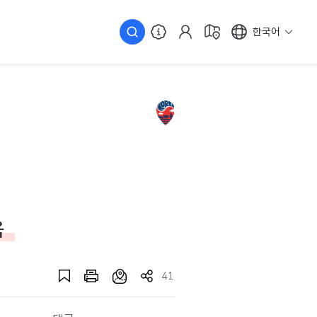
한국어
움
41