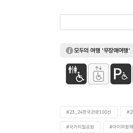
모두의 여행 '무장애여행'
#23_24한국관광100선
#
#국가지질공원
#아이와함