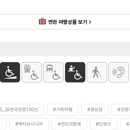
연관 여행상품 보기
25_26한국관광100선
#가족여행
#경상권
#관광
께
#액티브시니어
#연인과함께
#인생샷
#