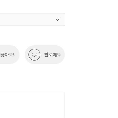
환경
#주산지
#휴양여행
033-738-3415
좋아요!
별로예요