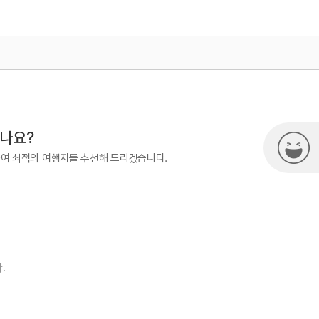
#자연속으로
#자연좋은곳
#자연풍경
#자연
#청송_국가지질공원
#친구와함께
#한국관광100선
500
국내여행진흥팀(한국관광100선)
여행)
033-738-3425
시나요?
하여 최적의 여행지를 추천해 드리겠습니다.