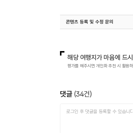
#자연관광지
#자연발생
콘텐츠 등록 및 수정 문의
#지질공원
#지질명소
국내디지털마케팅팀
033-813-3
#힐링
열린관광콘텐츠팀(열린관광-모두의
해당 여행지가 마음에 드
평가를 해주시면 개인화 추천 시 활용
댓글
(
34
건)