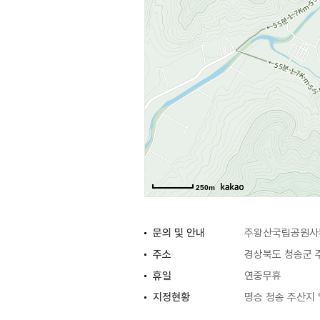
250m
문의 및 안내
주왕산국립공원사무소
주소
경상북도 청송군 
휴일
연중무휴
지정현황
명승 청송 주산지 일원