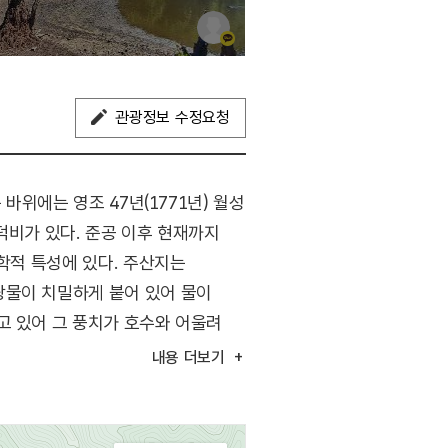
관광정보 수정요청
바위에는 영조 47년(1771년) 월성
덕비가 있다. 준공 이후 현재까지
학적 특성에 있다. 주산지는
광물이 치밀하게 붙어 있어 물이
고 있어 그 풍치가 호수와 어울려
도 아늑한 분위기를 자아내어 한동안
내용
더보기
산지는 2013년 국가지정문화유산