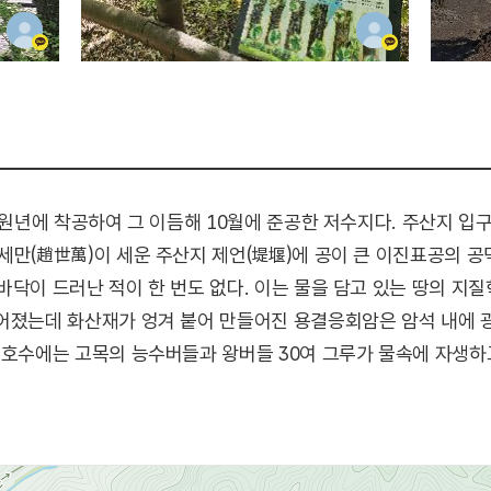
 원년에 착공하여 그 이듬해 10월에 준공한 저수지다. 주산지 입구 
세만(趙世萬)이 세운 주산지 제언(堤堰)에 공이 큰 이진표공의 공
바닥이 드러난 적이 한 번도 없다. 이는 물을 담고 있는 땅의 지질
어졌는데 화산재가 엉겨 붙어 만들어진 용결응회암은 암석 내에 
 호수에는 고목의 능수버들과 왕버들 30여 그루가 물속에 자생하
떠있는 듯한 왕버들과 어우러져 별천지에 온 것 같이 한적하면서
다. 암석, 물, 나무가 어우러져 사계절 다른 풍광을 선보이는 주
우 높은 자연유산이다.