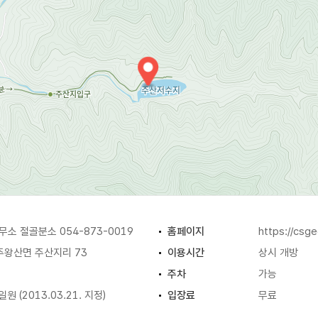
 절골분소 054-873-0019
홈페이지
https://csge
주왕산면 주산지리 73
이용시간
상시 개방
주차
가능
 (2013.03.21. 지정)
입장료
무료