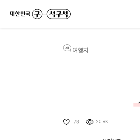
여행지
20.8K
78