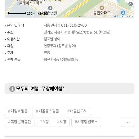
250m
문의 및 안내
시흥 관광과 031-310-2900
주소
경기도 시흥시 서울대학로278번길 61 (배곧동)
이용시간
점포별 상이
휴일
연중무휴 (점포별 상이)
주차
있음
판매 품목
의류 / 식품 / 생활잡화 등
모두의 여행 '무장애여행'
#대형쇼핑몰
#배곧동쇼핑몰
#배곧신도시
#복합문화공간
#쇼핑
#시흥
#시흥당일코스
#시흥쇼핑