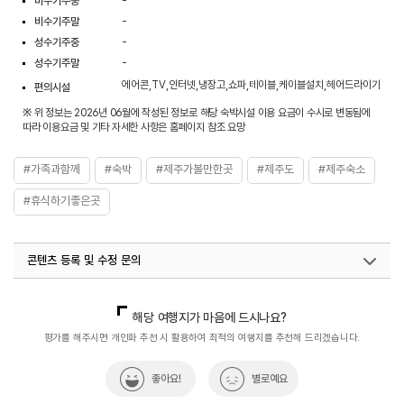
비수기주중
-
비수기주말
-
성수기주중
-
성수기주말
-
에어콘,TV,인터넷,냉장고,쇼파,테이블,케이블설치,헤어드라이기
편의시설
※ 위 정보는 2026년 06월에 작성된 정보로 해당 숙박시설 이용 요금이 수시로 변동됨에
따라 이용요금 및 기타 자세한 사항은 홈페이지 참조 요망
#가족과함께
#숙박
#제주가볼만한곳
#제주도
#제주숙소
#휴식하기좋은곳
콘텐츠 등록 및 수정 문의
국내디지털마케팅팀
033-813-3500
열린관광콘텐츠팀(열린관광-모두의여행)
033-738-3425
해당 여행지가 마음에 드시나요?
평가를 해주시면 개인화 추천 시 활용하여 최적의 여행지를 추천해 드리겠습니다.
좋아요!
별로예요