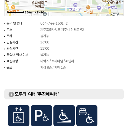
250m
문의 및 안내
064-744-1601~2
주소
제주특별자치도 제주시 신광로 92
주차
불가능
입실시간
16:00
퇴실시간
11:00
객실내 취사 여부
불가능
객실유형
디럭스 / 프리미엄 / 패밀리
규모
지상 8층 / 지하 1층
모두의 여행 '무장애여행'