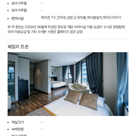
성수기주중
-
성수기주말
-
에어콘,TV,인터넷,냉장고,테이블,케이블설치,헤어드라이기
편의시설
※ 위 정보는 2026년 06월에 작성된 정보로 해당 숙박시설 이용 요금이 수시로 변동됨에
따라 이용요금 및 기타 자세한 사항은 홈페이지 참조 요망
패밀리 트윈
객실크기
-
숙박인원
-