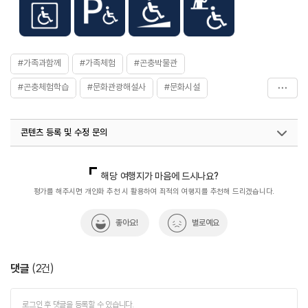
#가족과함께
#가족체험
#곤충박물관
#곤충체험학습
#문화관광해설사
#문화시설
#미세먼지_피하는_실내여행
#실내여행지
#아이와함께
콘텐츠 등록 및 수정 문의
#이색체험
국내디지털마케팅팀
033-813-3500
열린관광콘텐츠팀(열린관광-모두의여행)
033-738-3425
해당 여행지가 마음에 드시나요?
평가를 해주시면 개인화 추천 시 활용하여 최적의 여행지를 추천해 드리겠습니다.
좋아요!
별로예요
댓글
(
2
건)