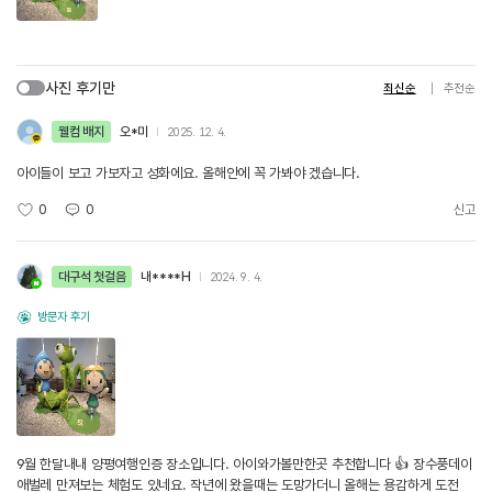
사진 후기만
최신순
추천순
웰컴 배지
오*미
2025. 12. 4.
아이들이 보고 가보자고 성화에요. 올해안에 꼭 가봐야 겠습니다.
0
0
신고
대구석 첫걸음
내****H
2024. 9. 4.
방문자 후기
9월 한달내내 양평여행인증 장소입니다. 아이와가볼만한곳 추천합니다 👍 장수풍데이
애벌레 만져보는 체험도 있네요. 작년에 왔을때는 도망가더니 올해는 용감하게 도전