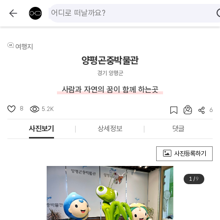
여행지
양평곤충박물관
경기 양평군
사람과 자연의 꿈이 함께 하는곳
8
5.2K
6
사진보기
상세정보
댓글
사진등록하기
1
/
9