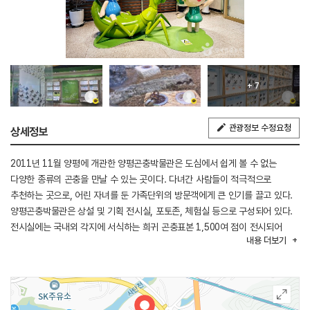
+ 7
관광정보 수정요청
상세정보
2011년 11월 양평에 개관한 양평곤충박물관은 도심에서 쉽게 볼 수 없는
다양한 종류의 곤충을 만날 수 있는 곳이다. 다녀간 사람들이 적극적으로
추천하는 곳으로, 어린 자녀를 둔 가족단위의 방문객에게 큰 인기를 끌고 있다.
양평곤충박물관은 상설 및 기획 전시실, 포토존, 체험실 등으로 구성되어 있다.
전시실에는 국내외 각지에 서식하는 희귀 곤충표본 1,500여 점이 전시되어
내용
더보기
있다. 특히 사슴벌레, 장수풍뎅이를 관찰하고, 흙 속에 있는 애벌레를 찾아
만져볼 수 있는 곤충체험실은 어린이들의 관심을 가장 많이 받는 곳이다. 곤충
스탬프 찍기, 곤충 배지 만들기 같은 체험 프로그램이 마련되어 있고, 야외
체험장에서는 나비목걸이, 장수풍뎅이 표본 만들기 등 유료프로그램도
운영된다. 영상학습실에서 다큐멘터리가 연속 상영되어 언제든지 감상할 수