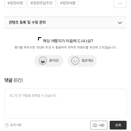
#창원라멘
#창원맛집추천
#창원여행
#창원일본라멘
콘텐츠 등록 및 수정 문의
국내디지털마케팅팀
033-813-3500
해당 여행지가 마음에 드시나요?
평가를 해주시면 개인화 추천 시 활용하여 최적의 여행지를 추천해 드리겠습니다.
좋아요!
별로예요
댓글
(
0
건)
유의사항
등록
사진