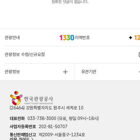
등록된 댓글이 없습니다.
관광안내
지역번호
관광정보 수정/신규요청
관광정보
유관기관
(26464) 강원특별자치도 원주시 세계로 10
대표전화
033-738-3000 (유료, 평일 09시~18시)
사업자등록번호
202-81-50707
통신판매업신고
제2009-서울중구-1234호
이용 가이드