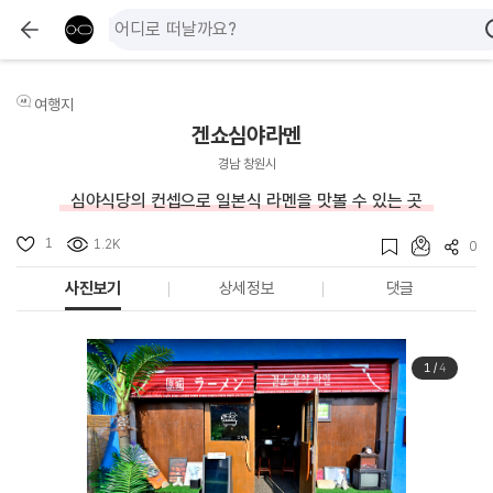
여행지
겐쇼심야라멘
경남 창원시
심야식당의 컨셉으로 일본식 라멘을 맛볼 수 있는 곳
1
1.2K
0
사진보기
상세정보
댓글
1
/
4