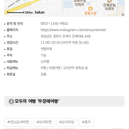
250m
문의 및 안내
0507-1345-9862
홈페이지
https://www.instagram.com/simyaramen/
주소
경상남도 창원시 진해구 진해대로 648
영업시간
11:00~02:30 (마지막 주문 01:45)
휴일
연중무휴
주차
가능
대표메뉴
신라멘
취급메뉴
라멘 / 바질라멘 / 교자만두 닭튀김 등
화장실
있음
모두의 여행 '무장애여행'
#겐쇼심야라멘
#심야라멘
#심야식당
#음식