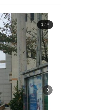
1
/
9