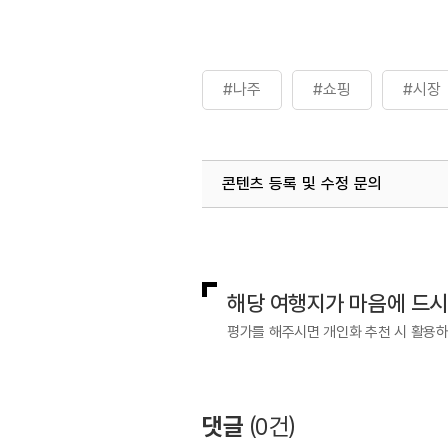
#나주
#쇼핑
#시장
콘텐츠 등록 및 수정 문의
국내디지털마케팅팀
033-813-3
해당 여행지가 마음에 드
평가를 해주시면 개인화 추천 시 활용
댓글
(
0
건)