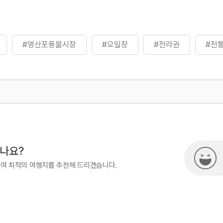
#영산포풍물시장
#오일장
#전라권
#전
500
열린관광콘텐츠팀(열린관광-모두의
시나요?
하여 최적의 여행지를 추천해 드리겠습니다.