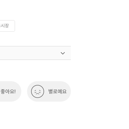
통시장
여행)
033-738-3425
좋아요!
별로예요