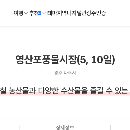
여행
추천
테마
지역
디지털
관광주민증
영산포풍물시장(5, 10일)
광주 나주시
철 농산물과 다양한 수산물을 즐길 수 있는
상세정보