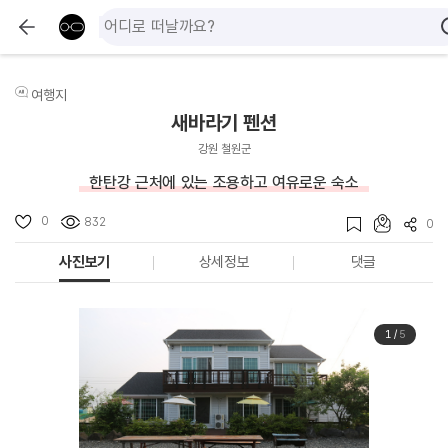
여행지
새바라기 펜션
강원 철원군
한탄강 근처에 있는 조용하고 여유로운 숙소
0
832
0
사진보기
상세정보
댓글
1
/
5