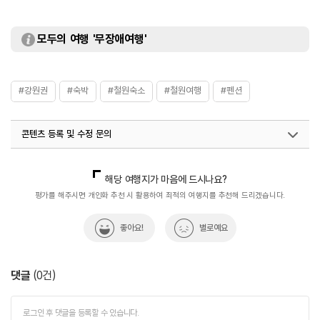
모두의 여행 '무장애여행'
#강원권
#숙박
#철원숙소
#철원여행
#펜션
콘텐츠 등록 및 수정 문의
국내디지털마케팅팀
033-813-3500
해당 여행지가 마음에 드시나요?
평가를 해주시면 개인화 추천 시 활용하여 최적의 여행지를 추천해 드리겠습니다.
좋아요!
별로예요
댓글
(
0
건)