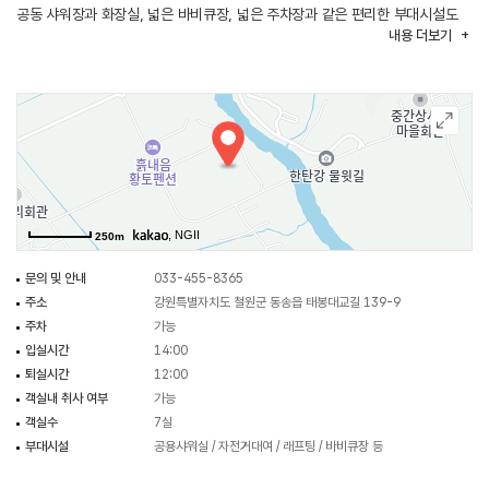
공동 샤워장과 화장실, 넓은 바비큐장, 넓은 주차장과 같은 편리한 부대시설도
내용
더보기
있다.
, NGII
250m
문의 및 안내
033-455-8365
주소
강원특별자치도 철원군 동송읍 태봉대교길 139-9
주차
가능
입실시간
14:00
퇴실시간
12:00
객실내 취사 여부
가능
객실수
7실
부대시설
공용샤워실 / 자전거대여 / 래프팅 / 바비큐장 등