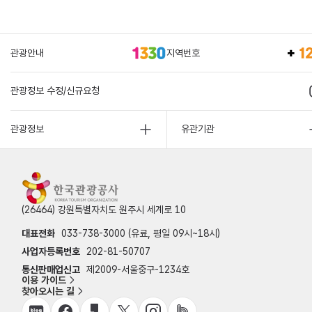
관광안내
지역번호
관광정보 수정/신규요청
관광정보
유관기관
(26464) 강원특별자치도 원주시 세계로 10
대표전화
033-738-3000 (유료, 평일 09시~18시)
사업자등록번호
202-81-50707
통신판매업신고
제2009-서울중구-1234호
이용 가이드
찾아오시는 길