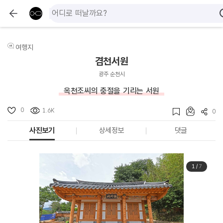
여행지
겸천서원
광주 순천시
옥천조씨의 충절을 기리는 서원
0
1.6K
0
사진보기
상세정보
댓글
1
/
7