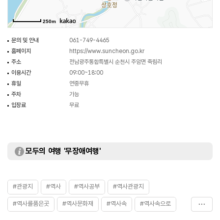
250m
문의 및 안내
061-749-4465
홈페이지
https://www.suncheon.go.kr
주소
전남광주통합특별시 순천시 주암면 죽림리
이용시간
09:00~18:00
휴일
연중무휴
주차
가능
입장료
무료
모두의 여행 '무장애여행'
#관광지
#역사
#역사공부
#역사관광지
#역사를품은곳
#역사문화재
#역사속
#역사속으로