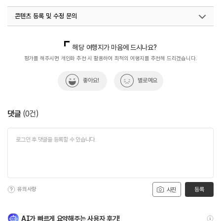
#역사여행
#역사유적
#역사유적지
#역사유적지
콘텐츠 등록 및 수정 문의
#역사이야기
#역사탐험
#전라권
국내디지털마케팅팀
033-813-3500
해당 여행지가 마음에 드시나요?
평가를 해주시면 개인화 추천 시 활용하여 최적의 여행지를 추천해 드리겠습니다.
좋아요!
별로예요
댓글
(
0
건)
유의사항
등록
사진
AI가 빠르게 요약해주는 사용자 후기!