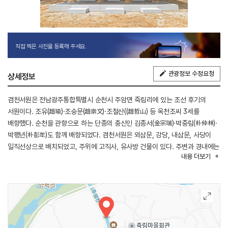
직접 찍은 사진을 등록해 주세요.
관광정보 수정요청
상세정보
겸천서원은 전남광주통합특별시 순천시 주암면 죽림리에 있는 조선 후기의
서원이다. 조유(趙瑜)·조숭문(趙崇文)·조철산((趙哲山) 등 옥천조씨 3세를
배향했다. 순천을 관향으로 하는 단종의 충신인 김종서(金宗瑞)·박중림(朴仲林)·
박팽년(朴彭年)도 함께 배향되었다. 겸천서원은 외삼문, 강당, 내삼문, 사당이
일직선상으로 배치되었고, 주위에 고직사, 유사방 건물이 있다. 주변과 경내에는
내용
더보기
영모재, 조유의 효자정려비각, 조숭문과 조철산의 충신정려각, 입구의 문
‘경재문(景梓門)’, ‘경장각’, 경장각창건기적비 ‘계해’, 겸천서원중건기적비,
모선헌성비 ‘병오’ 등이 있다.